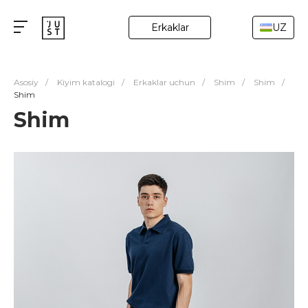
Erkaklar
UZ
Asosiy
/
Kiyim katalogi
/
Erkaklar uchun
/
Shim
/
Shim
/
Shim
Shim