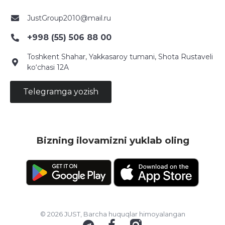
JustGroup2010@mail.ru
+998 (55) 506 88 00
Toshkent Shahar, Yakkasaroy tumani, Shota Rustaveli
ko‘chasi 12A
Telegramga yozish
Bizning ilovamizni yuklab oling
© 2026 JUST, Barcha huquqlar himoyalangan