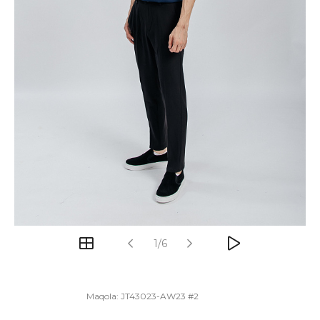
1/6
Maqola:
JT43023-AW23 #2