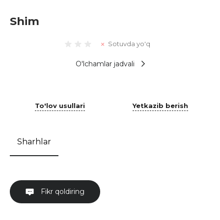
Shim
Sotuvda yo'q
O'lchamlar jadvali
To'lov usullari
Yetkazib berish
Sharhlar
Fikr qoldiring