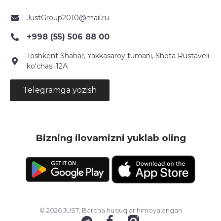
JustGroup2010@mail.ru
+998 (55) 506 88 00
Toshkent Shahar, Yakkasaroy tumani, Shota Rustaveli
ko‘chasi 12A
Telegramga yozish
Bizning ilovamizni yuklab oling
© 2026 JUST, Barcha huquqlar himoyalangan