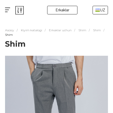
Erkaklar
UZ
Asosiy
/
Kiyim katalogi
/
Erkaklar uchun
/
Shim
/
Shim
/
Shim
Shim