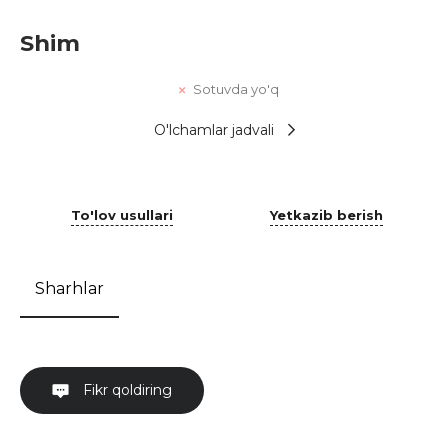
Shim
Sotuvda yo'q
O'lchamlar jadvali
To'lov usullari
Yetkazib berish
Sharhlar
Fikr qoldiring