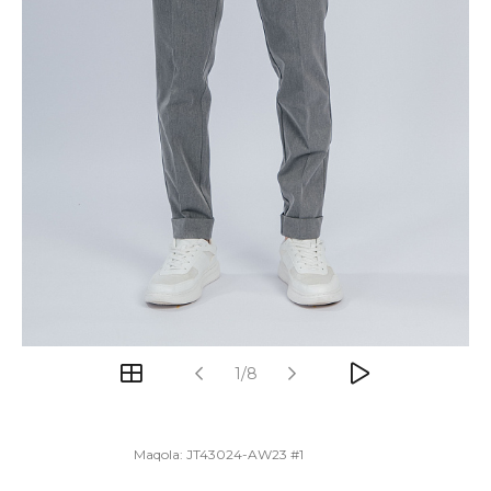
1/8
Maqola:
JT43024-AW23 #1