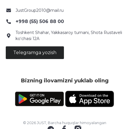
JustGroup2010@mail.ru
+998 (55) 506 88 00
Toshkent Shahar, Yakkasaroy tumani, Shota Rustaveli
ko‘chasi 12A
Telegramga yozish
Bizning ilovamizni yuklab oling
© 2026 JUST, Barcha huquqlar himoyalangan