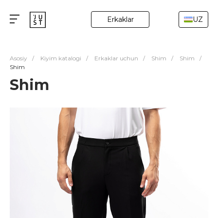
Erkaklar
UZ
Asosiy
/
Kiyim katalogi
/
Erkaklar uchun
/
Shim
/
Shim
/
Shim
Shim