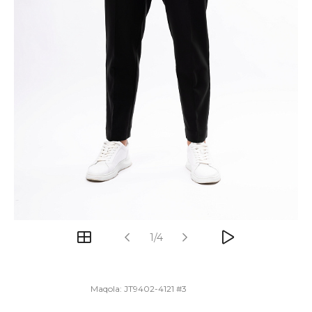
1/4
Maqola:
JT9402-4121 #3