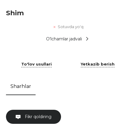
Shim
Sotuvda yo'q
O'lchamlar jadvali
To'lov usullari
Yetkazib berish
Sharhlar
Fikr qoldiring