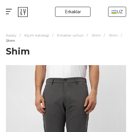
Erkaklar
UZ
Asosiy
/
Kiyim katalogi
/
Erkaklar uchun
/
Shim
/
Shim
/
Shim
Shim