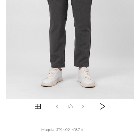
1/4
Maqola:
JT9402-4187 #