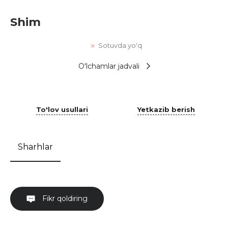
Shim
Sotuvda yo'q
O'lchamlar jadvali
To'lov usullari
Yetkazib berish
Sharhlar
Fikr qoldiring