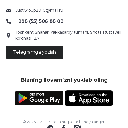
JustGroup2010@mail.ru
+998 (55) 506 88 00
Toshkent Shahar, Yakkasaroy tumani, Shota Rustaveli
ko‘chasi 12A
Telegramga yozish
Bizning ilovamizni yuklab oling
© 2026 JUST, Barcha huquqlar himoyalangan