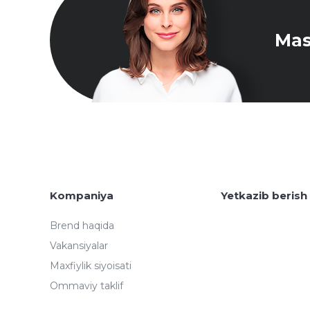
Mas
Kompaniya
Yetkazib berish
Brend haqida
Vakansiyalar
Maxfiylik siyoisati
Ommaviy taklif