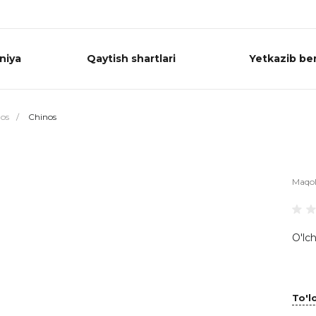
niya
Qaytish shartlari
Yetkazib ber
os
/
Chinos
Maqo
O'lch
To'lo