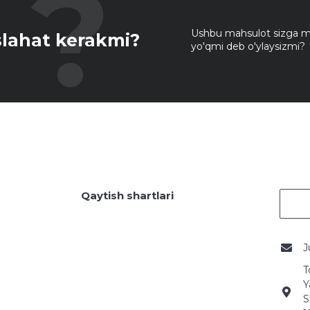
Ushbu mahsulot sizga mo
lahat kerakmi?
yo'qmi deb o'ylaysizmi?
Qaytish shartlari
J
T
Y
S