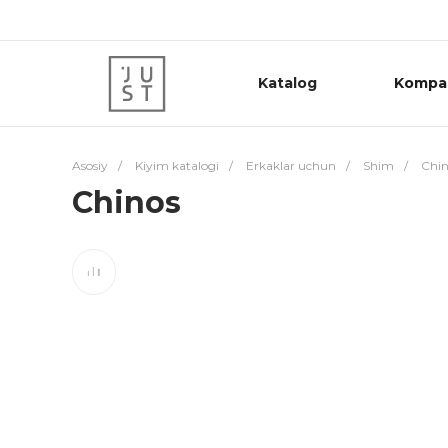
Katalog
Kompa
Asosiy
/
Kiyim katalogi
/
Erkaklar uchun
/
Shim
/
Chin
Chinos