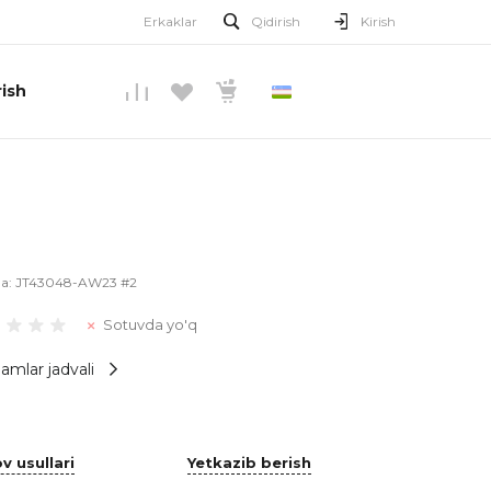
Erkaklar
Qidirish
Kirish
ish
O’ZBEKCHA
la:
JT43048-AW23 #2
Sotuvda yo'q
amlar jadvali
v usullari
Yetkazib berish