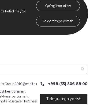
Qo'ng'iroq qilish
s keladimi yoki
Telegramga yozish
+998 (55) 506 88 00
ustGroup2010@mail.ru
oshkent Shahar,
akkasaroy tumani,
Telegramga yozish
hota Rustaveli ko‘chasi