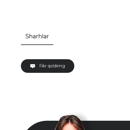
Sharhlar
Fikr qoldiring