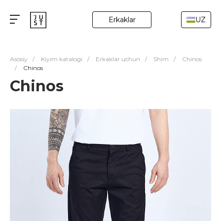
Erkaklar
UZ
Asosiy
/
Kiyim katalogi
/
Erkaklar uchun
/
Shim
/
Chinos
/
Chinos
Chinos