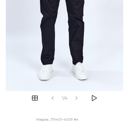
1/4
Maqola:
JT9401-4009 #4