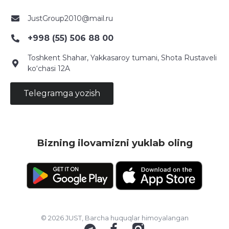
JustGroup2010@mail.ru
+998 (55) 506 88 00
Toshkent Shahar, Yakkasaroy tumani, Shota Rustaveli
ko‘chasi 12A
Telegramga yozish
Bizning ilovamizni yuklab oling
© 2026 JUST, Barcha huquqlar himoyalangan