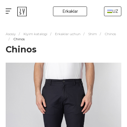
Erkaklar
UZ
Asosiy
/
Kiyim katalogi
/
Erkaklar uchun
/
Shim
/
Chinos
/
Chinos
Chinos