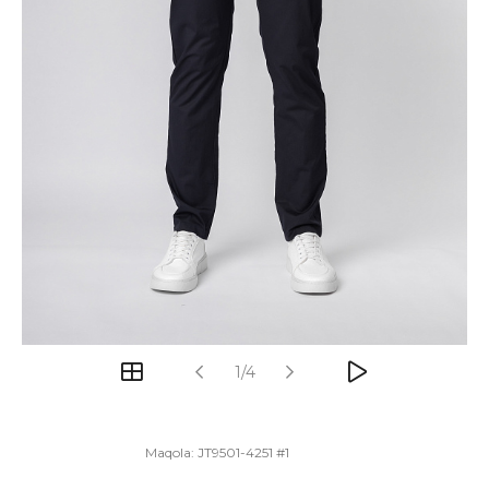
1/4
Maqola:
JT9501-4251 #1