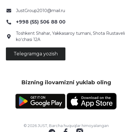
JustGroup2010@mail.ru
+998 (55) 506 88 00
Toshkent Shahar, Yakkasaroy tumani, Shota Rustaveli
ko‘chasi 12A
Telegramga yozish
Bizning ilovamizni yuklab oling
© 2026 JUST, Barcha huquqlar himoyalangan