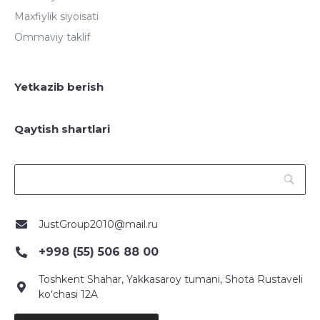
Maxfiylik siyoisati
Ommaviy taklif
Yetkazib berish
Qaytish shartlari
JustGroup2010@mail.ru
+998 (55) 506 88 00
Toshkent Shahar, Yakkasaroy tumani, Shota Rustaveli
ko‘chasi 12A