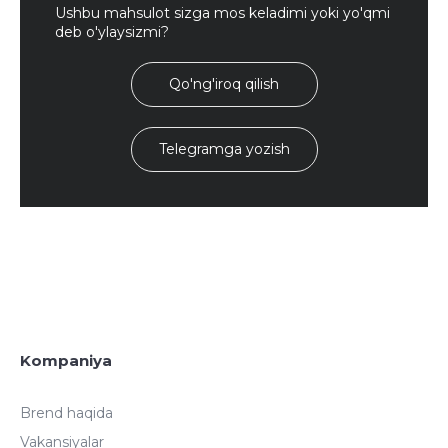
Ushbu mahsulot sizga mos keladimi yoki yo'qmi
deb o'ylaysizmi?
Qo'ng'iroq qilish
Telegramga yozish
Kompaniya
Brend haqida
Vakansiyalar