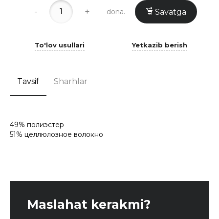
-
+
dona.
Savatga
To'lov usullari
Yetkazib berish
Tavsif
Sharhlar
49% полиэстер
51% целлюлозное волокно
Maslahat kerakmi?