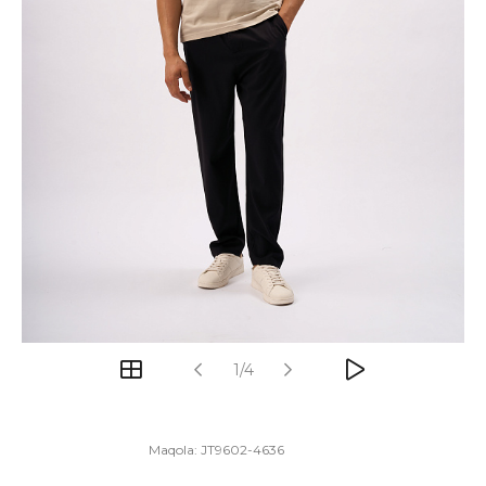
1/4
Maqola:
JT9602-4636