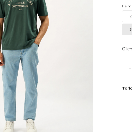
Hajm
2
3
O'lch
-
To'lo