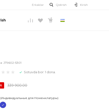
Erkaklar
Qidirish
Kirish
ish
O’ZBEKCHA
la:
JT9602-5301
Sotuvda bor: 1 dona.
339 900.00
0%
 (Индивидуальные для Номенклатуры)