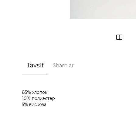
Tavsif
Sharhlar
85% хлопок
10% полиэстер
5% вискоза