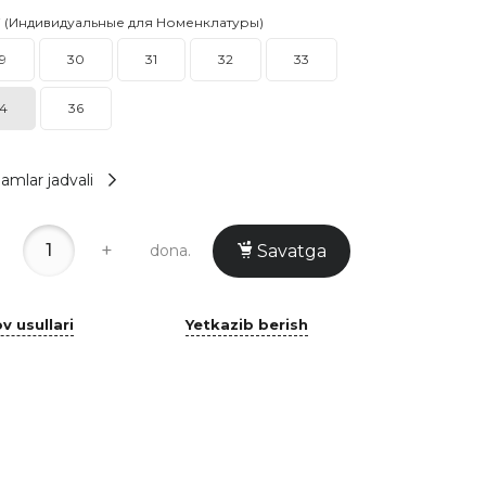
i (Индивидуальные для Номенклатуры)
9
30
31
32
33
4
36
amlar jadvali
+
dona.
Savatga
v usullari
Yetkazib berish