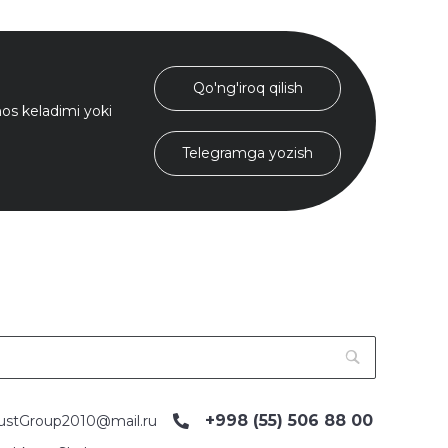
Qo'ng'iroq qilish
s keladimi yoki
Telegramga yozish
+998 (55) 506 88 00
ustGroup2010@mail.ru