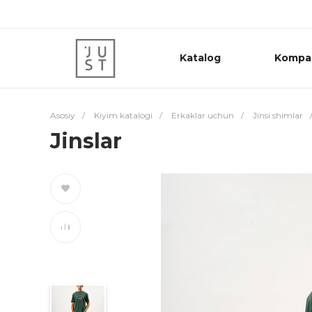
Katalog
Kompa
Asosiy
/
Kiyim katalogi
/
Erkaklar uchun
/
Jinsi shimlar
Jinslar