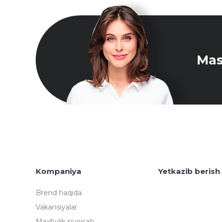
Mas
Kompaniya
Yetkazib berish
Brend haqida
Vakansiyalar
Maxfiylik siyoisati