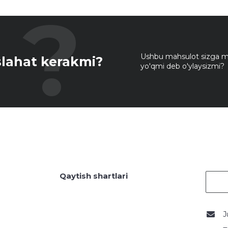
Ushbu mahsulot sizga mo
lahat kerakmi?
yo'qmi deb o'ylaysizmi?
Qaytish shartlari
J