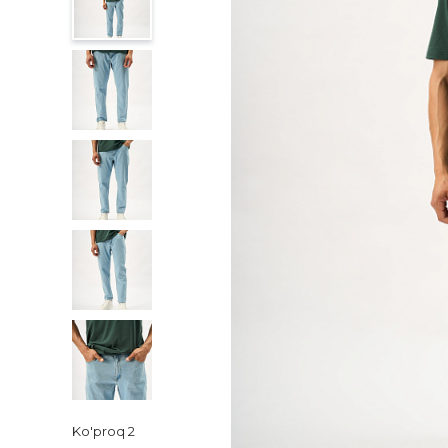
Ko'proq
2