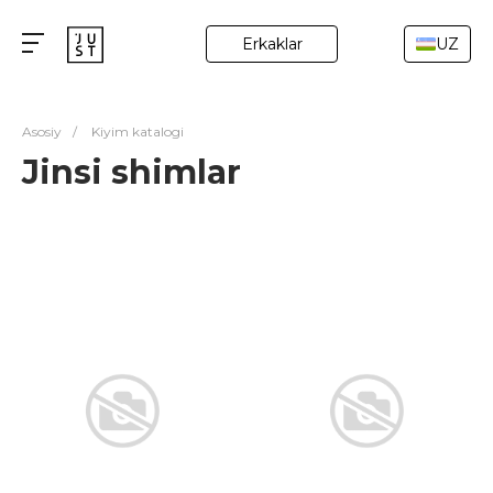
Erkaklar
UZ
Asosiy
/
Kiyim katalogi
Jinsi shimlar