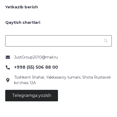
Yetkazib berish
Qaytish shartlari
JustGroup2010@mail.ru
+998 (55) 506 88 00
Toshkent Shahar, Yakkasaroy tumani, Shota Rustaveli
ko‘chasi 12A
Telegramga yozish