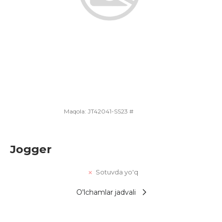
Maqola:
JT42041-SS23 #
Jogger
Sotuvda yo'q
O'lchamlar jadvali