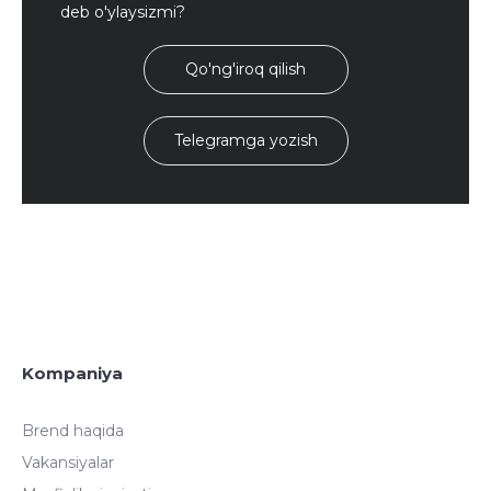
deb o'ylaysizmi?
Qo'ng'iroq qilish
Telegramga yozish
Kompaniya
Brend haqida
Vakansiyalar