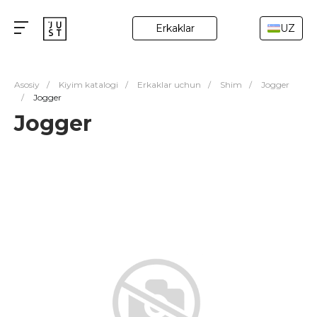
Erkaklar
UZ
Asosiy
/
Kiyim katalogi
/
Erkaklar uchun
/
Shim
/
Jogger
/
Jogger
Jogger