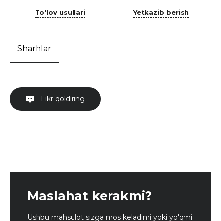
To'lov usullari
Yetkazib berish
Sharhlar
Fikr qoldiring
Maslahat kerakmi?
Ushbu mahsulot sizga mos keladimi yoki yo'qmi