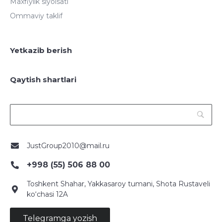
Maxfiylik siyoisati
Ommaviy taklif
Yetkazib berish
Qaytish shartlari
JustGroup2010@mail.ru
+998 (55) 506 88 00
Toshkent Shahar, Yakkasaroy tumani, Shota Rustaveli
ko‘chasi 12A
Telegramga yozish