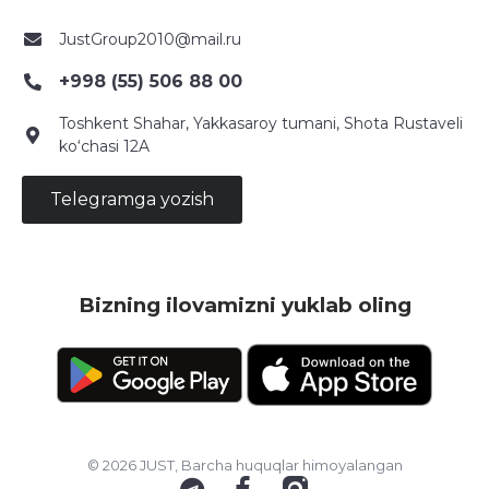
JustGroup2010@mail.ru
+998 (55) 506 88 00
Toshkent Shahar, Yakkasaroy tumani, Shota Rustaveli
ko‘chasi 12A
Telegramga yozish
Bizning ilovamizni yuklab oling
© 2026 JUST, Barcha huquqlar himoyalangan