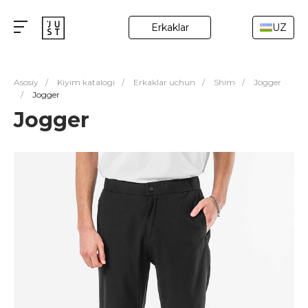
Erkaklar
UZ
Asosiy
/
Kiyim katalogi
/
Erkaklar uchun
/
Shim
/
Jogger
/
Jogger
Jogger