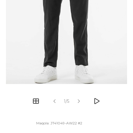
1/5
Maqola:
JT41049-AW22 #2