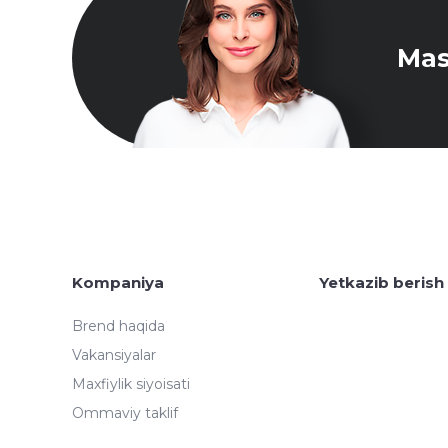
Mas
Kompaniya
Yetkazib berish
Brend haqida
Vakansiyalar
Maxfiylik siyoisati
Ommaviy taklif