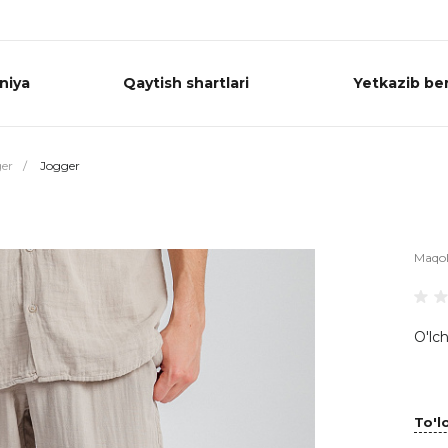
niya
Qaytish shartlari
Yetkazib ber
er
/
Jogger
Maqo
O'lch
To'lo