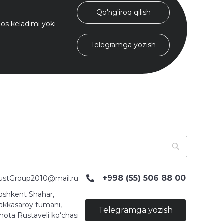
Qo'ng'iroq qilish
s keladimi yoki
Telegramga yozish
+998 (55) 506 88 00
ustGroup2010@mail.ru
oshkent Shahar,
akkasaroy tumani,
Telegramga yozish
hota Rustaveli ko‘chasi