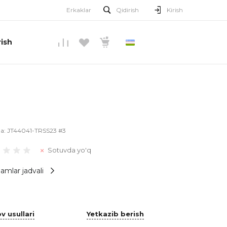
Erkaklar
Qidirish
Kirish
ish
O’ZBEKCHA
la:
JT44041-TRSS23 #3
Sotuvda yo'q
amlar jadvali
v usullari
Yetkazib berish