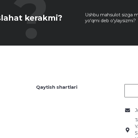
Ushbu mahsulot sizga mo
lahat kerakmi?
yo'qmi deb o'ylaysizmi?
Qaytish shartlari
J
T
Y
S