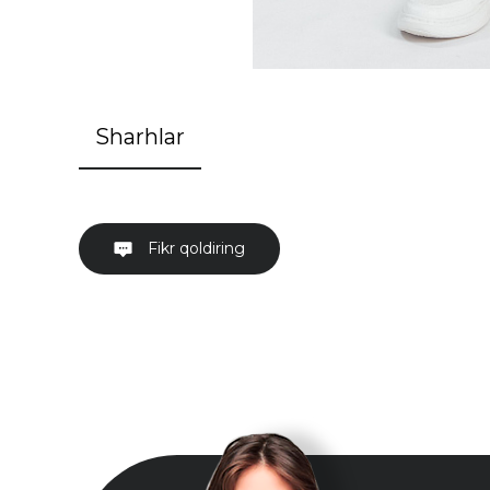
Sharhlar
Fikr qoldiring