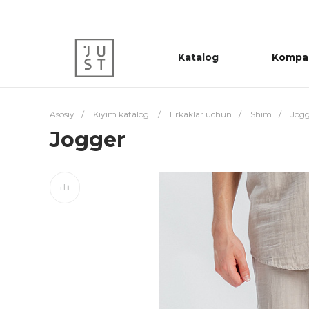
Katalog
Kompa
Asosiy
/
Kiyim katalogi
/
Erkaklar uchun
/
Shim
/
Jogg
Jogger