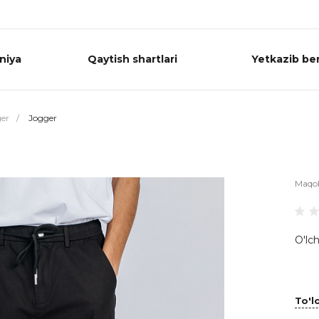
niya
Qaytish shartlari
Yetkazib ber
er
/
Jogger
Maqo
O'lch
To'lo