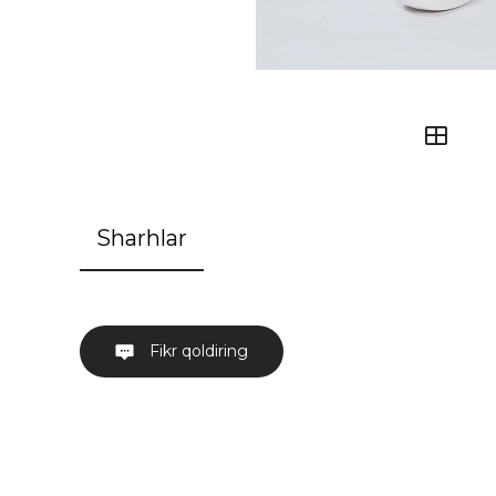
Sharhlar
Fikr qoldiring