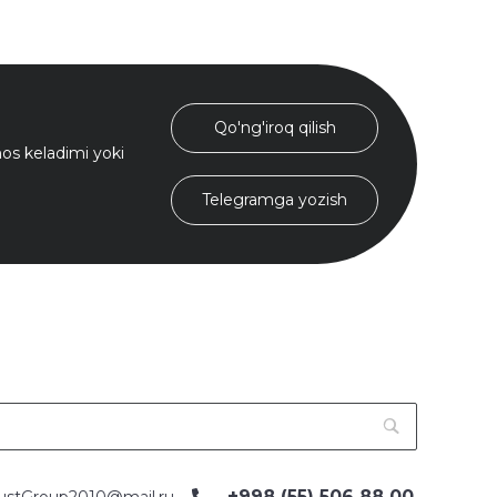
Qo'ng'iroq qilish
s keladimi yoki
Telegramga yozish
+998 (55) 506 88 00
ustGroup2010@mail.ru