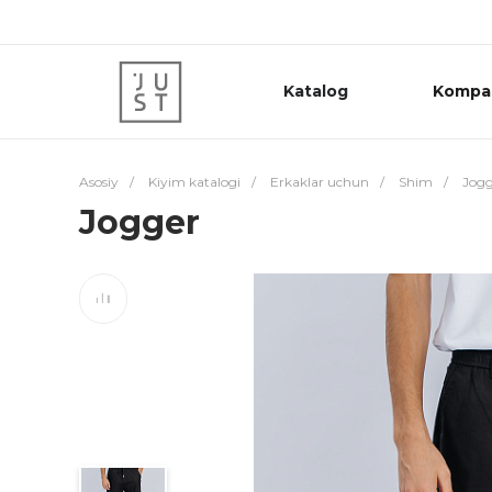
Katalog
Kompa
Asosiy
/
Kiyim katalogi
/
Erkaklar uchun
/
Shim
/
Jogg
Jogger