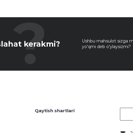
Ushbu mahsulot sizga mo
lahat kerakmi?
yo'qmi deb o'ylaysizmi?
Qaytish shartlari
J