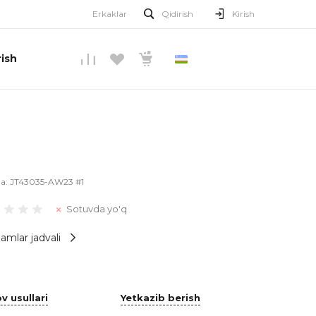
Erkaklar
Qidirish
Kirish
ish
O’ZBEKCHA
la:
JT43035-AW23 #1
Sotuvda yo'q
amlar jadvali
v usullari
Yetkazib berish