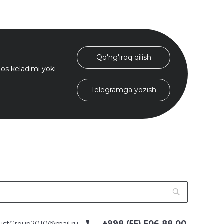
Qo'ng'iroq qilish
s keladimi yoki
Telegramga yozish
+998 (55) 506 88 00
ustGroup2010@mail.ru