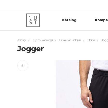
Katalog
Kompa
Asosiy
/
Kiyim katalogi
/
Erkaklar uchun
/
Shim
/
Jogg
Jogger