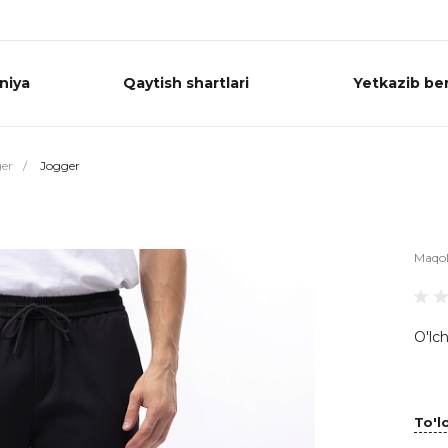
niya
Qaytish shartlari
Yetkazib ber
er
/
Jogger
Maqo
O'lch
To'lo