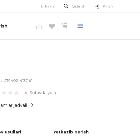
Erkaklar
Qidirish
Kirish
ish
O’ZBEKCHA
la:
JT9402-4137 #1
Sotuvda yo'q
amlar jadvali
v usullari
Yetkazib berish