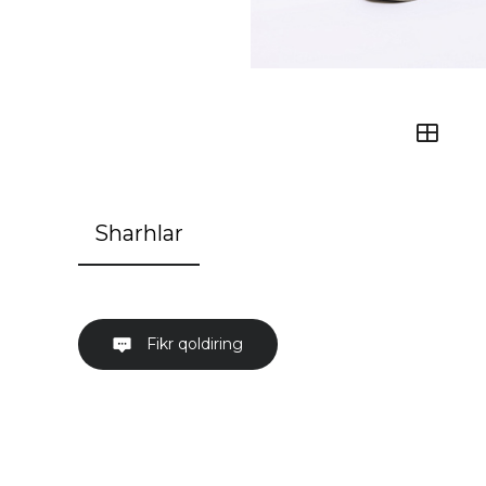
Sharhlar
Fikr qoldiring