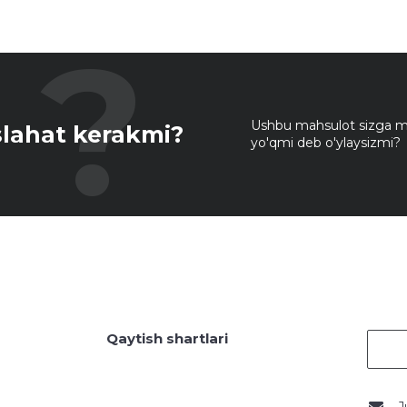
Ushbu mahsulot sizga mo
lahat kerakmi?
yo'qmi deb o'ylaysizmi?
Qaytish shartlari
J