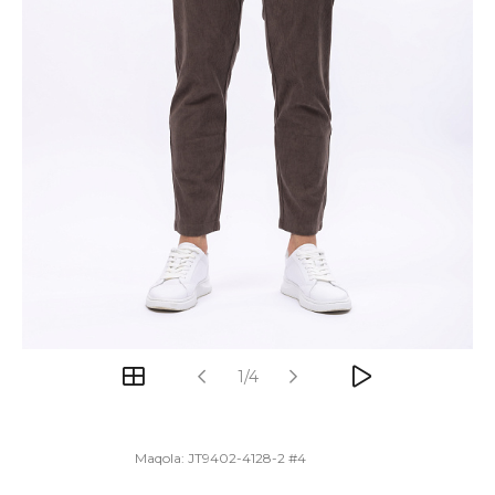
1/4
Maqola:
JT9402-4128-2 #4