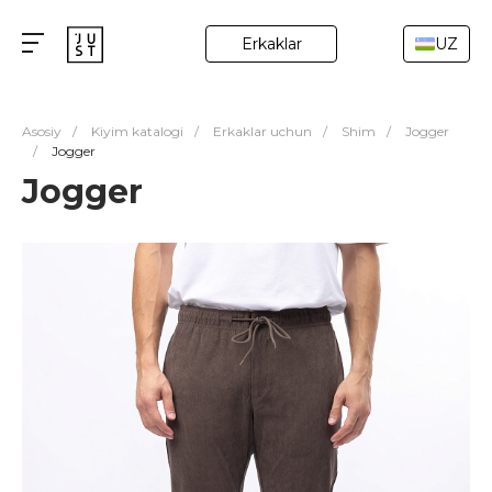
Erkaklar
UZ
Asosiy
/
Kiyim katalogi
/
Erkaklar uchun
/
Shim
/
Jogger
/
Jogger
Jogger