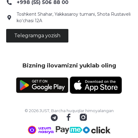
+998 (55) 506 88 00
Toshkent Shahar, Yakkasaroy tumani, Shota Rustaveli
ko‘chasi 12A
Telegramga yozish
Bizning ilovamizni yuklab oling
© 2026 JUST, Barcha huquqlar himoyalangan