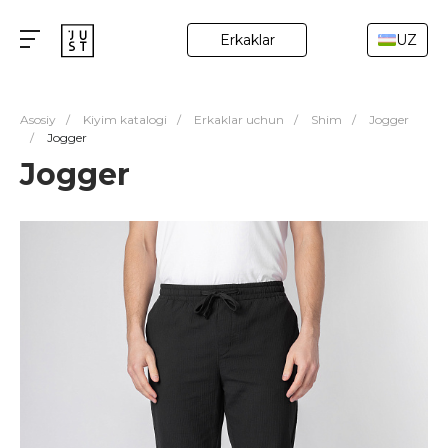
Erkaklar
UZ
Asosiy
/
Kiyim katalogi
/
Erkaklar uchun
/
Shim
/
Jogger
/
Jogger
Jogger