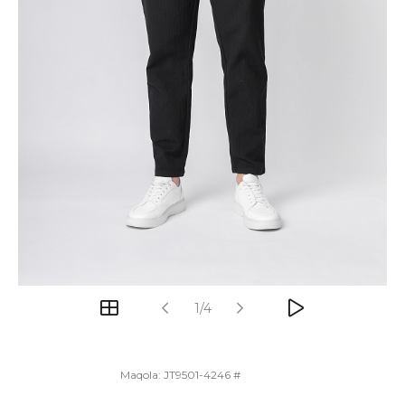
1/4
Maqola:
JT9501-4246 #