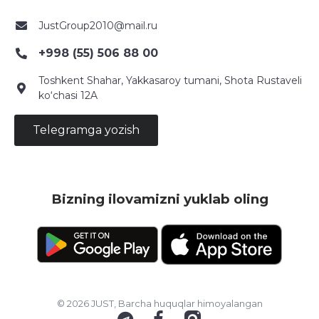
JustGroup2010@mail.ru
+998 (55) 506 88 00
Toshkent Shahar, Yakkasaroy tumani, Shota Rustaveli
ko‘chasi 12A
Telegramga yozish
Bizning ilovamizni yuklab oling
© 2026 JUST, Barcha huquqlar himoyalangan