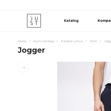
Katalog
Kompa
Asosiy
/
Kiyim katalogi
/
Erkaklar uchun
/
Shim
/
Jogg
Jogger