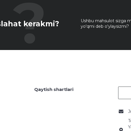
Ushbu mahsulot sizga mo
lahat kerakmi?
yo'qmi deb o'ylaysizmi?
Qaytish shartlari
J
T
Y