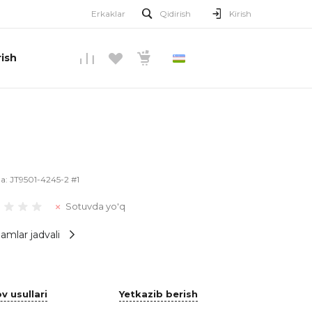
Erkaklar
Qidirish
Kirish
ish
O’ZBEKCHA
la:
JT9501-4245-2 #1
Sotuvda yo'q
amlar jadvali
v usullari
Yetkazib berish