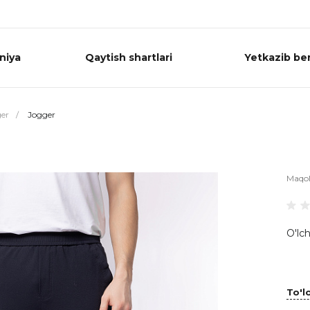
niya
Qaytish shartlari
Yetkazib ber
er
/
Jogger
Maqo
O'lch
To'lo