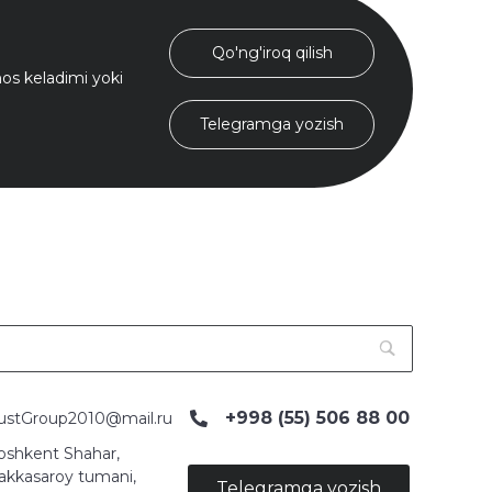
Qo'ng'iroq qilish
s keladimi yoki
Telegramga yozish
+998 (55) 506 88 00
ustGroup2010@mail.ru
oshkent Shahar,
akkasaroy tumani,
Telegramga yozish