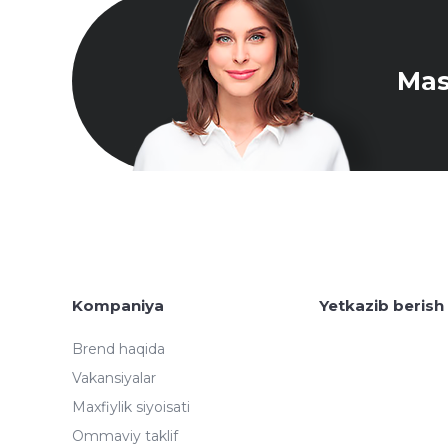
Mas
Kompaniya
Yetkazib berish
Brend haqida
Vakansiyalar
Maxfiylik siyoisati
Ommaviy taklif