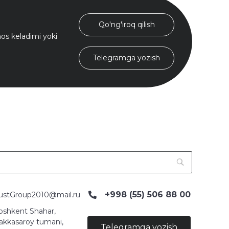
Qo'ng'iroq qilish
s keladimi yoki
Telegramga yozish
+998 (55) 506 88 00
ustGroup2010@mail.ru
oshkent Shahar,
akkasaroy tumani,
Telegramga yozish