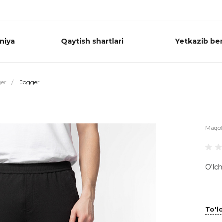
niya
Qaytish shartlari
Yetkazib ber
er
/
Jogger
Maqo
O'lch
To'lo