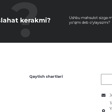
Ushbu mahsulot sizga mo
lahat kerakmi?
yo'qmi deb o'ylaysizmi?
Qaytish shartlari
J
T
Y