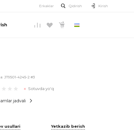
Erkaklar
Qidirish
Kirish
ish
O’ZBEKCHA
la:
JT9501-4245-2 #3
Sotuvda yo'q
amlar jadvali
v usullari
Yetkazib berish