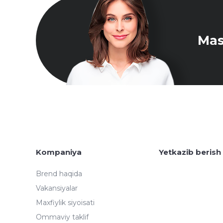
Mas
Kompaniya
Yetkazib berish
Brend haqida
Vakansiyalar
Maxfiylik siyoisati
Ommaviy taklif