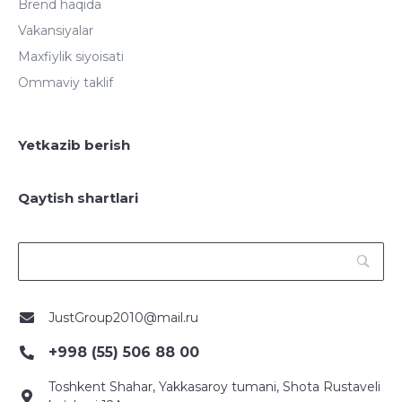
Brend haqida
Vakansiyalar
Maxfiylik siyoisati
Ommaviy taklif
Yetkazib berish
Qaytish shartlari
JustGroup2010@mail.ru
+998 (55) 506 88 00
Toshkent Shahar, Yakkasaroy tumani, Shota Rustaveli