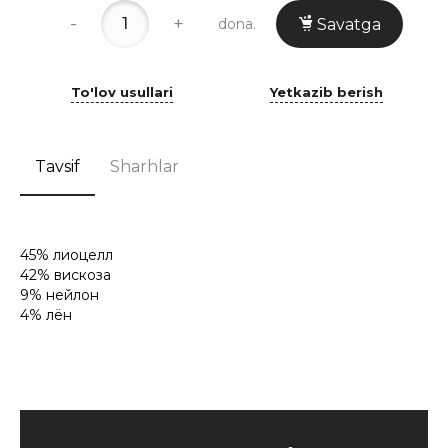
-
+
dona.
Savatga
To'lov usullari
Yetkazib berish
Tavsif
Sharhlar
45% лиоцелл
42% вискоза
9% нейлон
4% лён