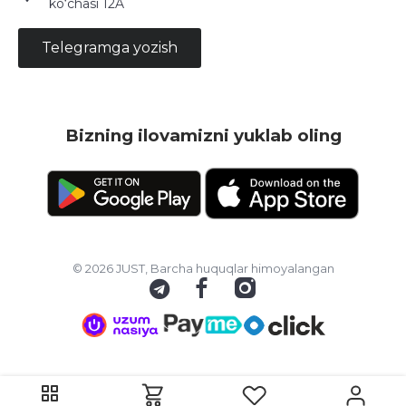
ko‘chasi 12A
Telegramga yozish
Bizning ilovamizni yuklab oling
© 2026 JUST, Barcha huquqlar himoyalangan