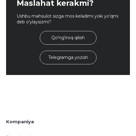
Maslahat kerakmi?
Ushbu mahsulot sizga mos keladimi yoki yo'qmi
deb o'ylaysizmi?
Qo'ng'iroq qilish
Telegramga yozish
Kompaniya