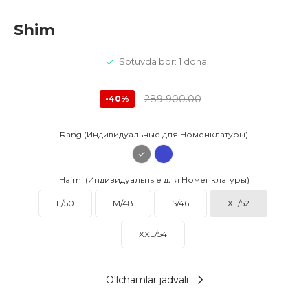
Shim
Sotuvda bor: 1 dona.
289 900.00
-40%
Rang (Индивидуальные для Номенклатуры)
Hajmi (Индивидуальные для Номенклатуры)
L/50
M/48
S/46
XL/52
XXL/54
O'lchamlar jadvali