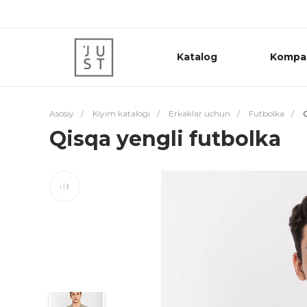
Katalog
Kompa
Asosiy
/
Kiyim katalogi
/
Erkaklar uchun
/
Futbolka
/
Q
Qisqa yengli futbolka