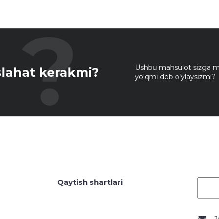
Ushbu mahsulot sizga mo
lahat kerakmi?
yo'qmi deb o'ylaysizmi?
Qaytish shartlari
J