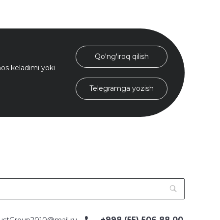
Qo'ng'iroq qilish
s keladimi yoki
Telegramga yozish
+998 (55) 506 88 00
ustGroup2010@mail.ru