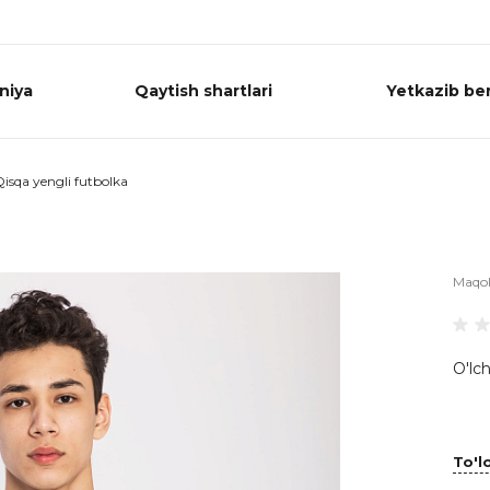
niya
Qaytish shartlari
Yetkazib ber
isqa yengli futbolka
Maqo
O'lch
To'lo