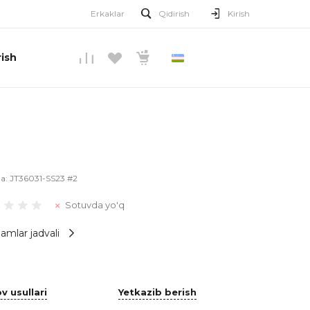
Erkaklar
Qidirish
Kirish
ish
O’ZBEKCHA
la:
JT36031-SS23 #2
Sotuvda yo'q
amlar jadvali
v usullari
Yetkazib berish