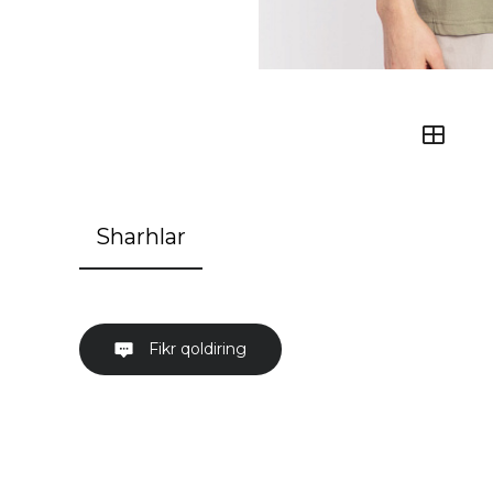
Sharhlar
Fikr qoldiring