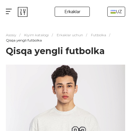
Erkaklar
UZ
Asosiy
/
Kiyim katalogi
/
Erkaklar uchun
/
Futbolka
/
Qisqa yengli futbolka
Qisqa yengli futbolka