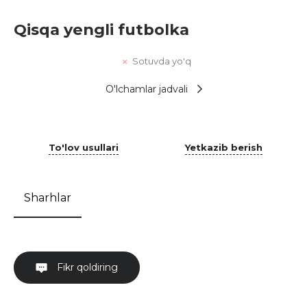
Qisqa yengli futbolka
Sotuvda yo'q
O'lchamlar jadvali
To'lov usullari
Yetkazib berish
Sharhlar
Fikr qoldiring