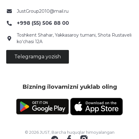
JustGroup2010@mail.ru
+998 (55) 506 88 00
Toshkent Shahar, Yakkasaroy tumani, Shota Rustaveli
ko‘chasi 12A
Telegramga yozish
Bizning ilovamizni yuklab oling
© 2026 JUST, Barcha huquqlar himoyalangan