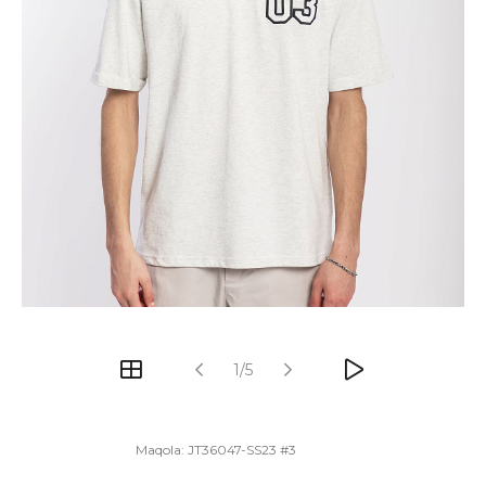
1/5
Maqola:
JT36047-SS23 #3