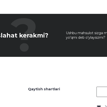
Ushbu mahsulot sizga mo
lahat kerakmi?
yo'qmi deb o'ylaysizmi?
Qaytish shartlari
J