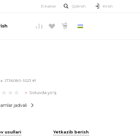
Erkaklar
Qidirish
Kirish
ish
O’ZBEKCHA
la:
JT36080-SS23 #1
Sotuvda yo'q
amlar jadvali
v usullari
Yetkazib berish