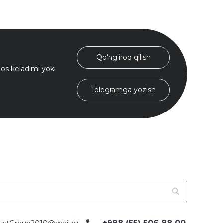
Qo'ng'iroq qilish
s keladimi yoki
Telegramga yozish
+998 (55) 506 88 00
ustGroup2010@mail.ru