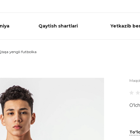
niya
Qaytish shartlari
Yetkazib ber
isqa yengli futbolka
Maqo
O'lch
To'lo