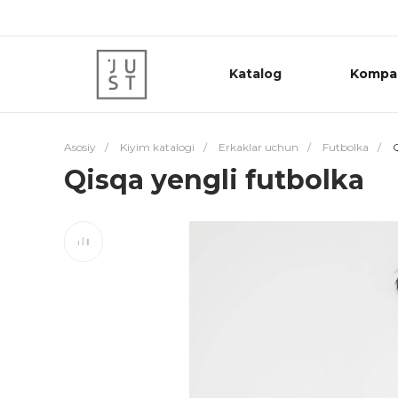
Katalog
Kompa
Asosiy
/
Kiyim katalogi
/
Erkaklar uchun
/
Futbolka
/
Q
Qisqa yengli futbolka