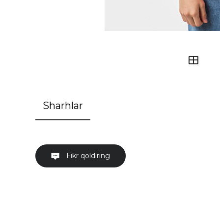
Sharhlar
Fikr qoldiring