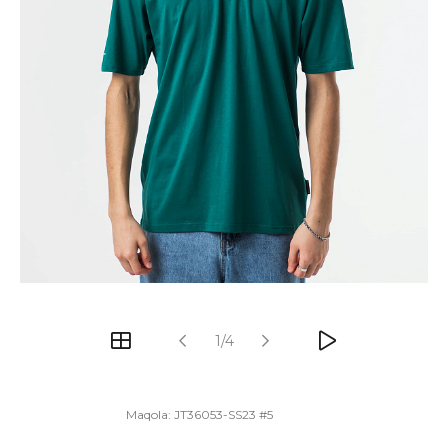
1/4
Maqola:
JT36053-SS23 #5