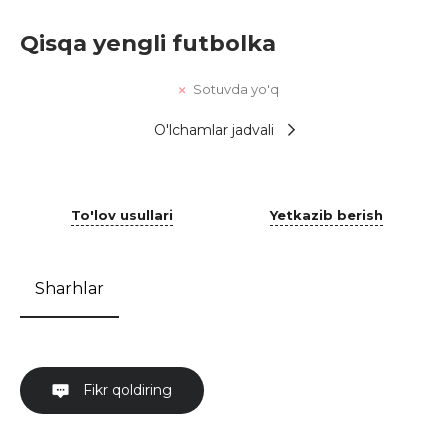
Qisqa yengli futbolka
Sotuvda yo'q
O'lchamlar jadvali
To'lov usullari
Yetkazib berish
Sharhlar
Fikr qoldiring