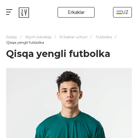
Erkaklar
UZ
Asosiy
/
Kiyim katalogi
/
Erkaklar uchun
/
Futbolka
/
Qisqa yengli futbolka
Qisqa yengli futbolka