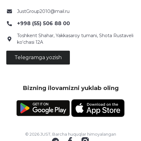
JustGroup2010@mail.ru
+998 (55) 506 88 00
Toshkent Shahar, Yakkasaroy tumani, Shota Rustaveli
ko‘chasi 12A
Telegramga yozish
Bizning ilovamizni yuklab oling
© 2026 JUST, Barcha huquqlar himoyalangan