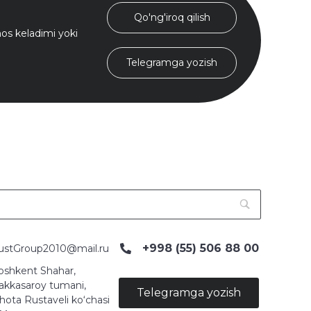
Qo'ng'iroq qilish
s keladimi yoki
Telegramga yozish
+998 (55) 506 88 00
ustGroup2010@mail.ru
oshkent Shahar,
akkasaroy tumani,
Telegramga yozish
hota Rustaveli ko‘chasi