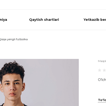
niya
Qaytish shartlari
Yetkazib ber
isqa yengli futbolka
Maqo
O'lch
To'lo