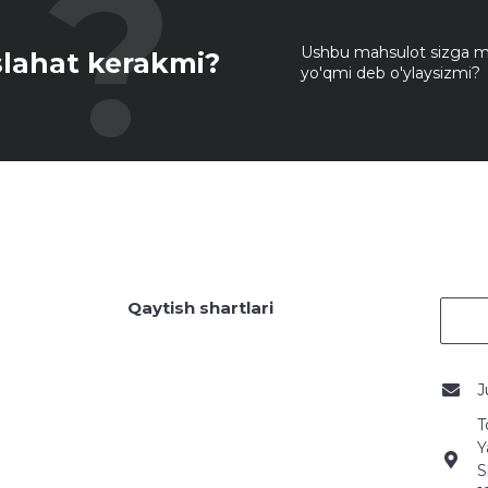
Ushbu mahsulot sizga mo
lahat kerakmi?
yo'qmi deb o'ylaysizmi?
Qaytish shartlari
J
T
Y
S