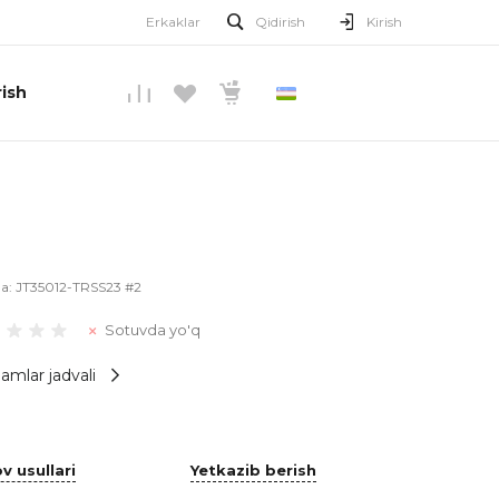
Erkaklar
Qidirish
Kirish
ish
O’ZBEKCHA
la:
JT35012-TRSS23 #2
Sotuvda yo'q
amlar jadvali
v usullari
Yetkazib berish