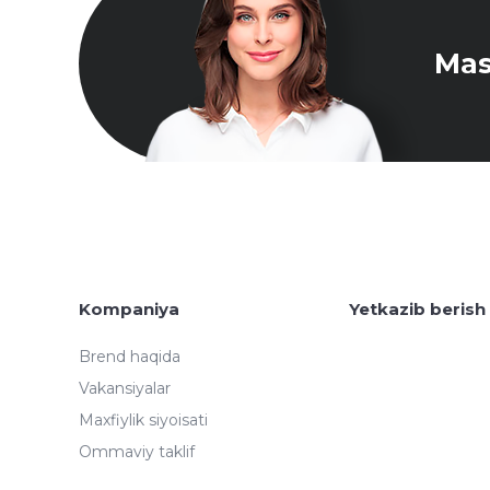
Mas
Kompaniya
Yetkazib berish
Brend haqida
Vakansiyalar
Maxfiylik siyoisati
Ommaviy taklif