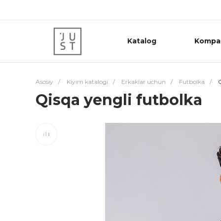
Katalog
Kompa
Asosiy
/
Kiyim katalogi
/
Erkaklar uchun
/
Futbolka
/
Q
Qisqa yengli futbolka