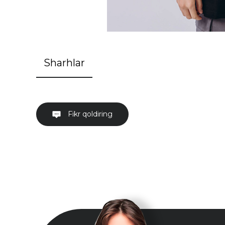
Sharhlar
Fikr qoldiring