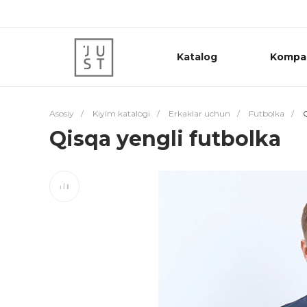
Katalog
Kompa
Asosiy
/
Kiyim katalogi
/
Erkaklar uchun
/
Futbolka
/
Q
Qisqa yengli futbolka