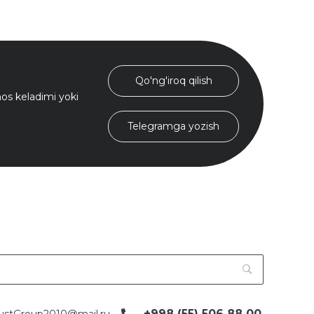
Qo'ng'iroq qilish
s keladimi yoki
Telegramga yozish
+998 (55) 506 88 00
ustGroup2010@mail.ru