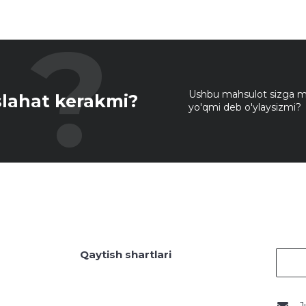
Ushbu mahsulot sizga mo
lahat kerakmi?
yo'qmi deb o'ylaysizmi?
Qaytish shartlari
J