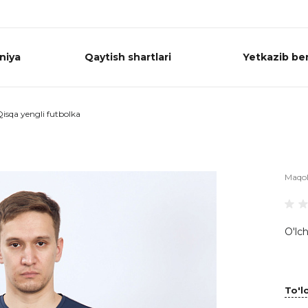
niya
Qaytish shartlari
Yetkazib ber
isqa yengli futbolka
Maqo
O'lch
To'lo