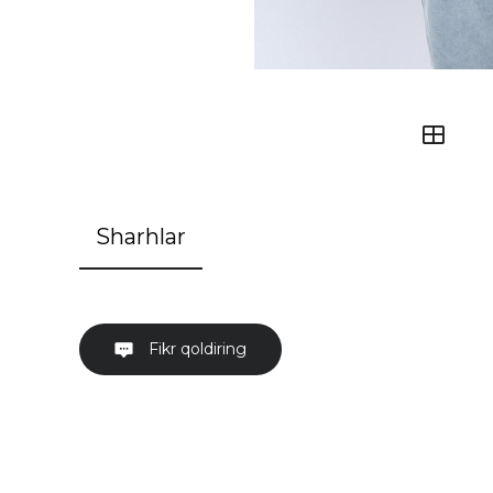
Sharhlar
Fikr qoldiring