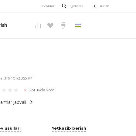
Erkaklar
Qidirish
Kirish
ish
O’ZBEKCHA
la:
JT9401-3055 #7
Sotuvda yo'q
amlar jadvali
v usullari
Yetkazib berish