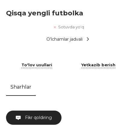
Qisqa yengli futbolka
Sotuvda yo'q
O'lchamlar jadvali
To'lov usullari
Yetkazib berish
Sharhlar
Fikr qoldiring