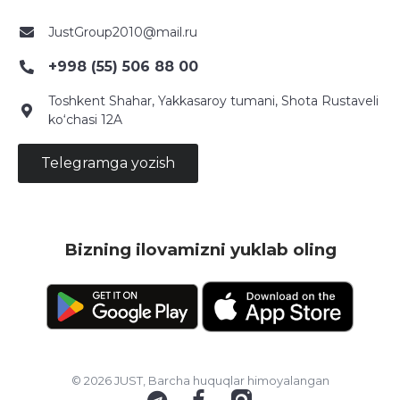
JustGroup2010@mail.ru
+998 (55) 506 88 00
Toshkent Shahar, Yakkasaroy tumani, Shota Rustaveli
ko‘chasi 12A
Telegramga yozish
Bizning ilovamizni yuklab oling
© 2026 JUST, Barcha huquqlar himoyalangan