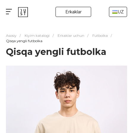
Erkaklar
UZ
Asosiy
/
Kiyim katalogi
/
Erkaklar uchun
/
Futbolka
/
Qisqa yengli futbolka
Qisqa yengli futbolka