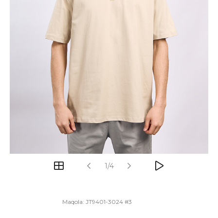
1/4
Maqola:
JT9401-3024 #3