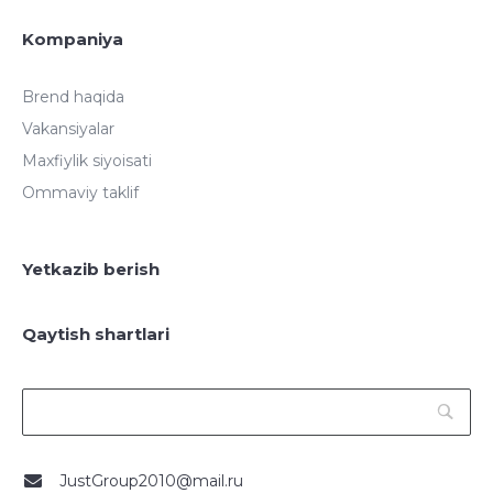
Kompaniya
Brend haqida
Vakansiyalar
Maxfiylik siyoisati
Ommaviy taklif
Yetkazib berish
Qaytish shartlari
JustGroup2010@mail.ru