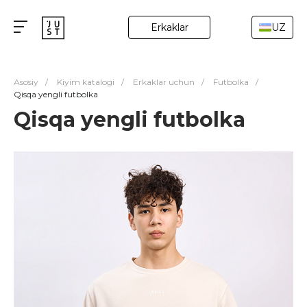
Erkaklar
UZ
Asosiy
/
Kiyim katalogi
/
Erkaklar uchun
/
Futbolka
/
Qisqa yengli futbolka
Qisqa yengli futbolka