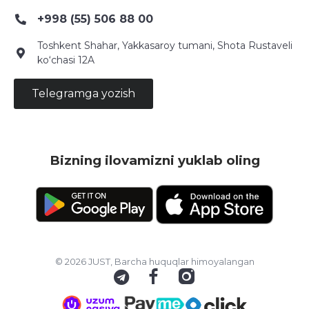
+998 (55) 506 88 00
Toshkent Shahar, Yakkasaroy tumani, Shota Rustaveli
ko‘chasi 12A
Telegramga yozish
Bizning ilovamizni yuklab oling
© 2026 JUST, Barcha huquqlar himoyalangan