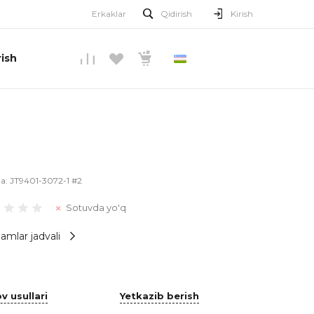
Erkaklar
Qidirish
Kirish
ish
O’ZBEKCHA
la:
JT9401-3072-1 #2
Sotuvda yo'q
amlar jadvali
v usullari
Yetkazib berish