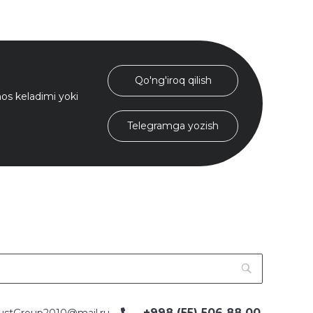
Qo'ng'iroq qilish
s keladimi yoki
Telegramga yozish
+998 (55) 506 88 00
ustGroup2010@mail.ru