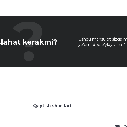
Ushbu mahsulot sizga mo
lahat kerakmi?
yo'qmi deb o'ylaysizmi?
Qaytish shartlari
J