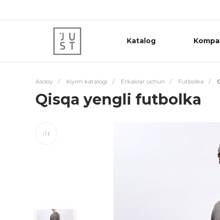
Katalog
Kompa
Asosiy
/
Kiyim katalogi
/
Erkaklar uchun
/
Futbolka
/
Q
Qisqa yengli futbolka