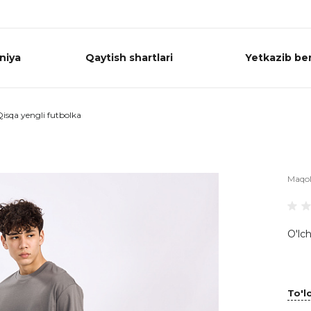
niya
Qaytish shartlari
Yetkazib ber
isqa yengli futbolka
Maqo
O'lch
To'lo