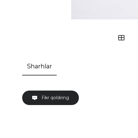
Sharhlar
Fikr qoldiring