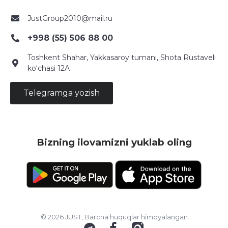
JustGroup2010@mail.ru
+998 (55) 506 88 00
Toshkent Shahar, Yakkasaroy tumani, Shota Rustaveli
ko‘chasi 12A
Telegramga yozish
Bizning ilovamizni yuklab oling
© 2026 JUST, Barcha huquqlar himoyalangan