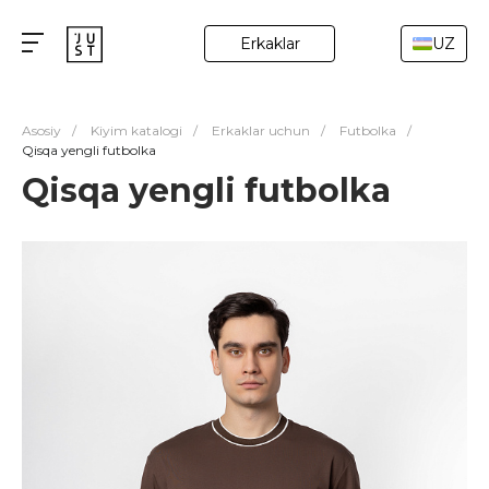
Erkaklar
UZ
Asosiy
/
Kiyim katalogi
/
Erkaklar uchun
/
Futbolka
/
Qisqa yengli futbolka
Qisqa yengli futbolka