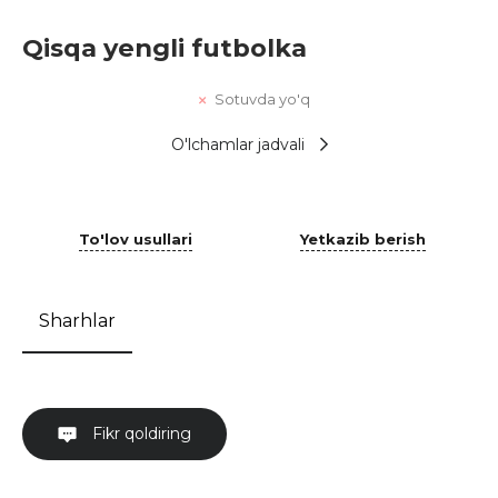
Qisqa yengli futbolka
Sotuvda yo'q
O'lchamlar jadvali
To'lov usullari
Yetkazib berish
Sharhlar
Fikr qoldiring