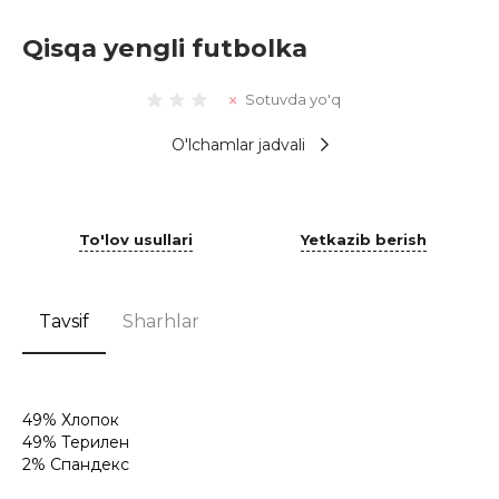
Qisqa yengli futbolka
Sotuvda yo'q
O'lchamlar jadvali
To'lov usullari
Yetkazib berish
Tavsif
Sharhlar
49% Хлопок
49% Терилен
2% Спандекс