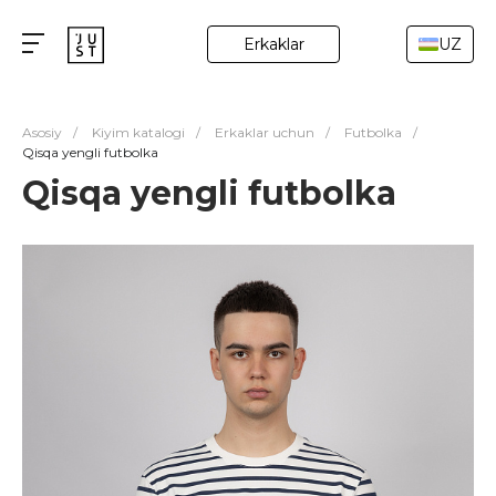
Erkaklar
UZ
Asosiy
/
Kiyim katalogi
/
Erkaklar uchun
/
Futbolka
/
Qisqa yengli futbolka
Qisqa yengli futbolka