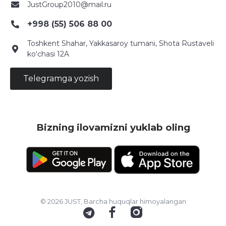
JustGroup2010@mail.ru
+998 (55) 506 88 00
Toshkent Shahar, Yakkasaroy tumani, Shota Rustaveli
ko‘chasi 12A
Telegramga yozish
Bizning ilovamizni yuklab oling
© 2026 JUST, Barcha huquqlar himoyalangan