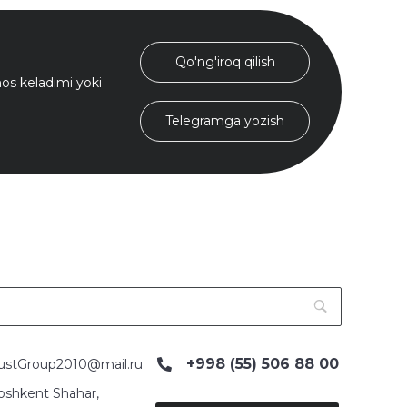
Qo'ng'iroq qilish
s keladimi yoki
Telegramga yozish
+998 (55) 506 88 00
ustGroup2010@mail.ru
oshkent Shahar,