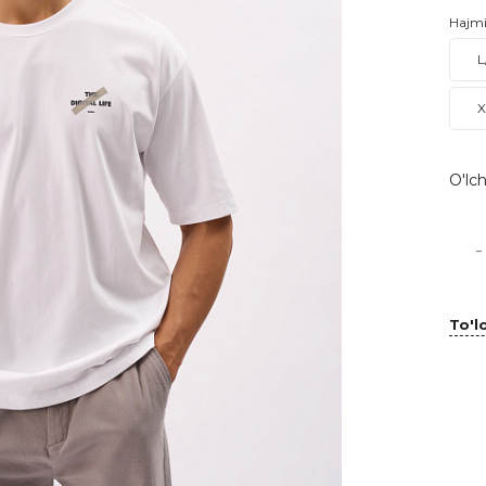
Hajm
L
X
O'lch
-
To'lo