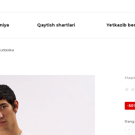
niya
Qaytish shartlari
Yetkazib ber
Futbolka
Maqo
-50
Rang