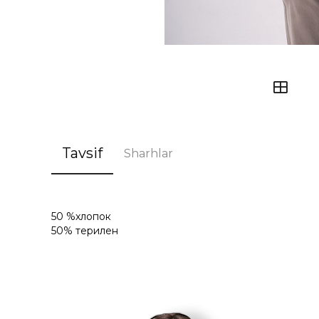
Tavsif
Sharhlar
50 %хлопок
50% терилен