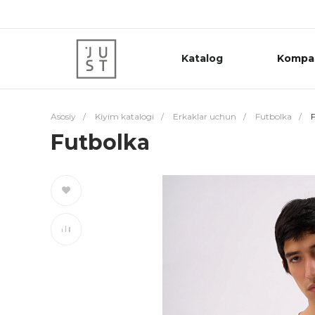
Katalog
Kompa
Asosiy
/
Kiyim katalogi
/
Erkaklar uchun
/
Futbolka
/
Futbolka