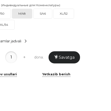
i (Индивидуальные для Номенклатуры)
/50
M/48
S/46
XL/52
XL/54
amlar jadvali
+
dona.
Savatga
v usullari
Yetkazib berish