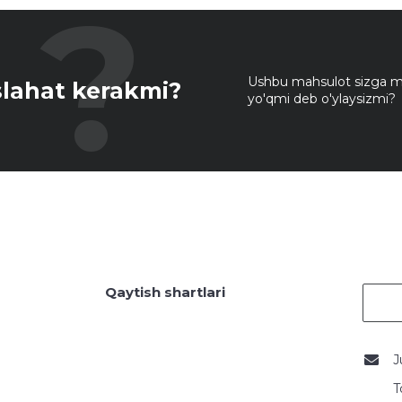
Ushbu mahsulot sizga mo
lahat kerakmi?
yo'qmi deb o'ylaysizmi?
Qaytish shartlari
J
T