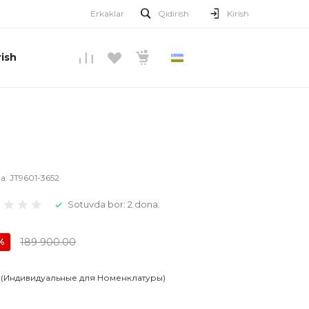
Erkaklar
Qidirish
Kirish
ish
O’ZBEKCHA
la:
JT9601-3652
Sotuvda bor: 2 dona.
189 900.00
%
 (Индивидуальные для Номенклатуры)