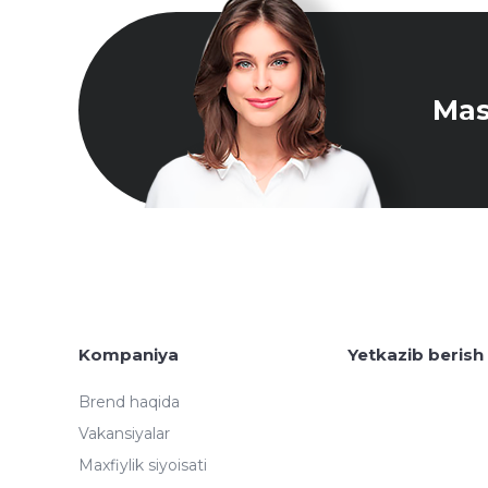
Mas
Kompaniya
Yetkazib berish
Brend haqida
Vakansiyalar
Maxfiylik siyoisati