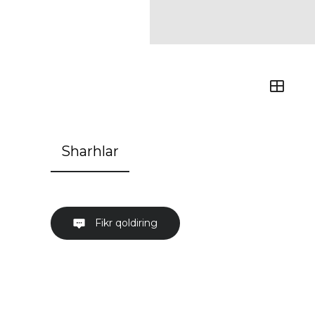
Sharhlar
Fikr qoldiring