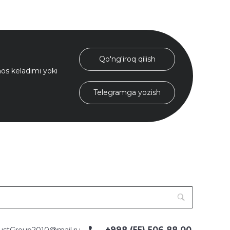
Qo'ng'iroq qilish
s keladimi yoki
Telegramga yozish
+998 (55) 506 88 00
ustGroup2010@mail.ru