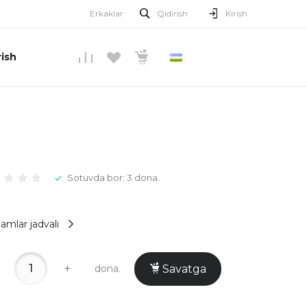
Erkaklar
Qidirish
Kirish
ish
O’ZBEKCHA
Sotuvda bor: 3 dona.
amlar jadvali
+
dona.
Savatga