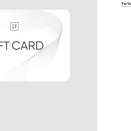
To'lo