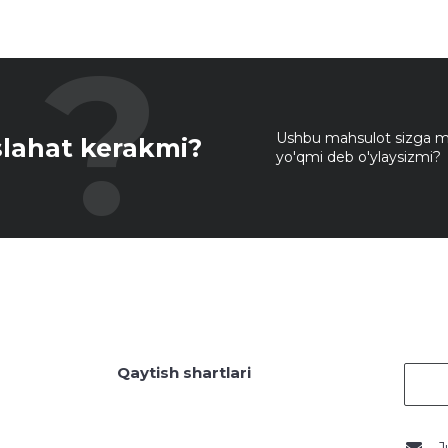
Ushbu mahsulot sizga mo
lahat kerakmi?
yo'qmi deb o'ylaysizmi?
Qaytish shartlari
J