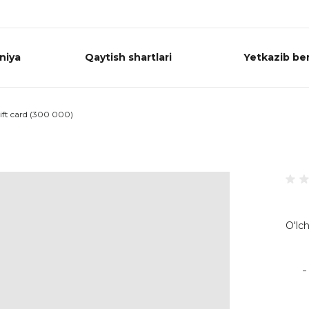
niya
Qaytish shartlari
Yetkazib ber
ift card (300 000)
O'lch
-