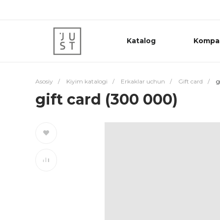
Katalog
Kompa
Asosiy
/
Kiyim katalogi
/
Erkaklar uchun
/
Gift card
/
g
gift card (300 000)