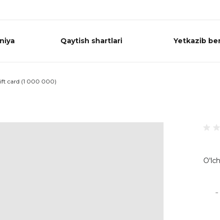
niya
Qaytish shartlari
Yetkazib ber
ift card (1 000 000)
O'lch
-