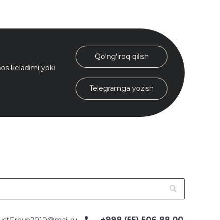
Qo'ng'iroq qilish
s keladimi yoki
Telegramga yozish
+998 (55) 506 88 00
ustGroup2010@mail.ru