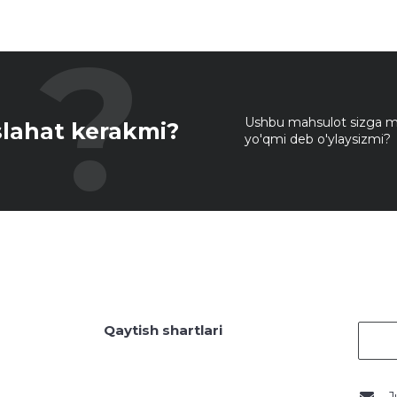
Ushbu mahsulot sizga mo
lahat kerakmi?
yo'qmi deb o'ylaysizmi?
Qaytish shartlari
J