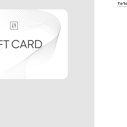
To'lo