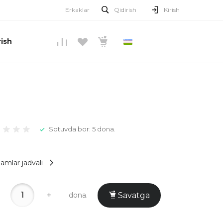
Erkaklar
Qidirish
Kirish
ish
O’ZBEKCHA
Sotuvda bor: 5 dona.
amlar jadvali
+
dona.
Savatga