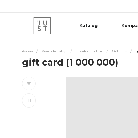
Katalog
Kompa
Asosiy
/
Kiyim katalogi
/
Erkaklar uchun
/
Gift card
/
g
gift card (1 000 000)