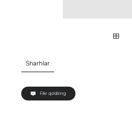
Sharhlar
Fikr qoldiring