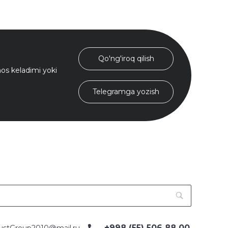
Qo'ng'iroq qilish
s keladimi yoki
Telegramga yozish
+998 (55) 506 88 00
ustGroup2010@mail.ru