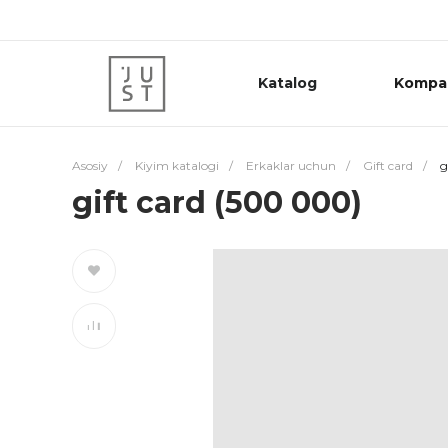
Katalog
Kompa
Asosiy
/
Kiyim katalogi
/
Erkaklar uchun
/
Gift card
/
g
gift card (500 000)