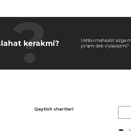
Ushbu mahsulot sizga mo
lahat kerakmi?
yo'qmi deb o'ylaysizmi?
Qaytish shartlari
J