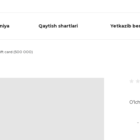
niya
Qaytish shartlari
Yetkazib ber
ift card (500 000)
O'lch
-