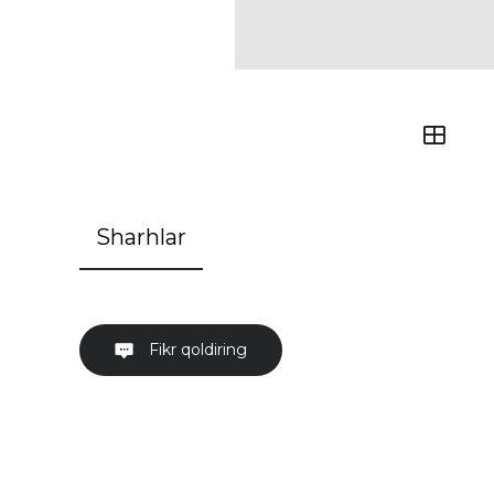
Sharhlar
Fikr qoldiring