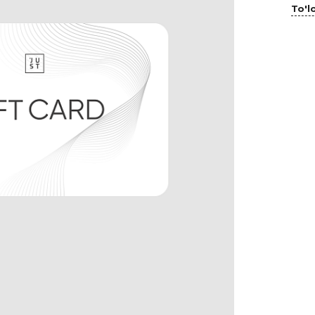
To'lo