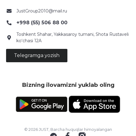
JustGroup2010@mail.ru
+998 (55) 506 88 00
Toshkent Shahar, Yakkasaroy tumani, Shota Rustaveli
ko‘chasi 12A
Telegramga yozish
Bizning ilovamizni yuklab oling
© 2026 JUST, Barcha huquqlar himoyalangan