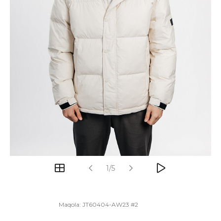
1/5
Maqola:
JT60404-AW23 #2