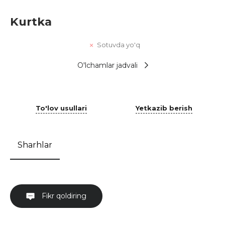
Kurtka
Sotuvda yo'q
O'lchamlar jadvali
To'lov usullari
Yetkazib berish
Sharhlar
Fikr qoldiring