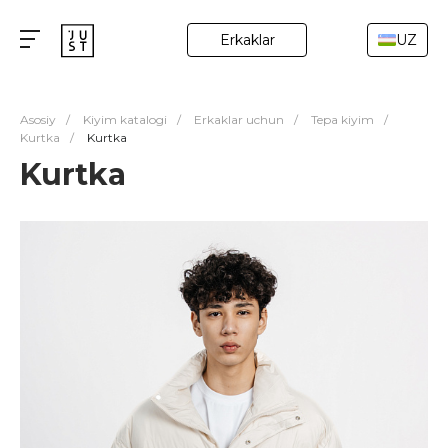
Erkaklar
UZ
Asosiy
/
Kiyim katalogi
/
Erkaklar uchun
/
Tepa kiyim
/
Kurtka
/
Kurtka
Kurtka