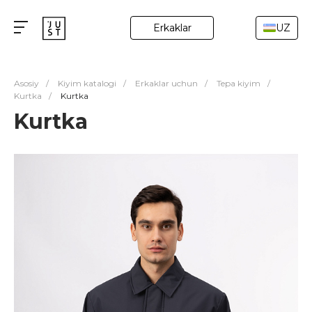
Erkaklar
UZ
Asosiy
/
Kiyim katalogi
/
Erkaklar uchun
/
Tepa kiyim
/
Kurtka
/
Kurtka
Kurtka