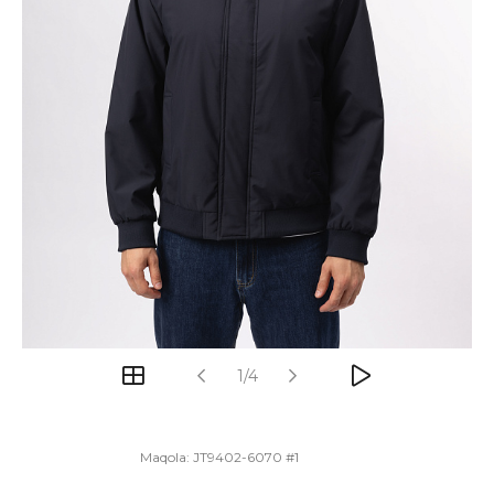
1/4
Maqola:
JT9402-6070 #1