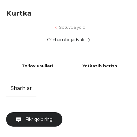
Kurtka
Sotuvda yo'q
O'lchamlar jadvali
To'lov usullari
Yetkazib berish
Sharhlar
Fikr qoldiring