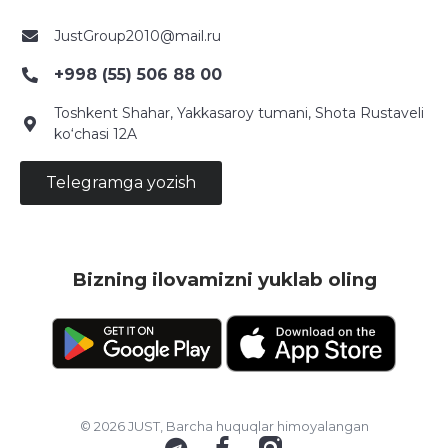
JustGroup2010@mail.ru
+998 (55) 506 88 00
Toshkent Shahar, Yakkasaroy tumani, Shota Rustaveli
ko‘chasi 12A
Telegramga yozish
Bizning ilovamizni yuklab oling
© 2026 JUST, Barcha huquqlar himoyalangan