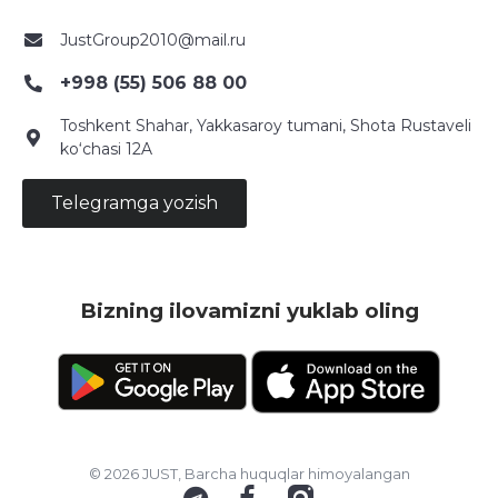
JustGroup2010@mail.ru
+998 (55) 506 88 00
Toshkent Shahar, Yakkasaroy tumani, Shota Rustaveli
ko‘chasi 12A
Telegramga yozish
Bizning ilovamizni yuklab oling
© 2026 JUST, Barcha huquqlar himoyalangan