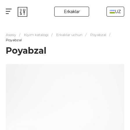
Erkaklar
UZ
Asosiy
/
Kiyim katalogi
/
Erkaklar uchun
/
Poyabzal
/
Poyabzal
Poyabzal