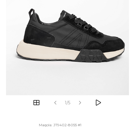
1/5
Maqola:
JT9402-8055 #1