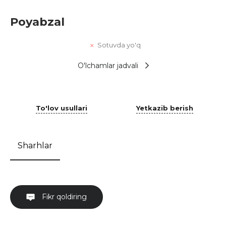
Poyabzal
Sotuvda yo'q
O'lchamlar jadvali
To'lov usullari
Yetkazib berish
Sharhlar
Fikr qoldiring