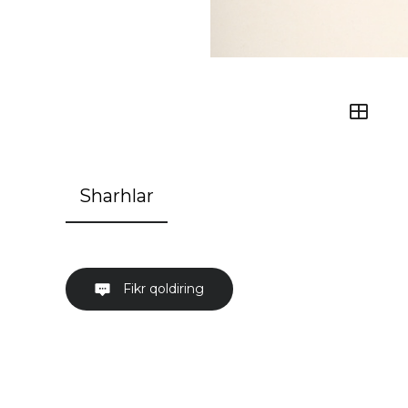
Sharhlar
Fikr qoldiring