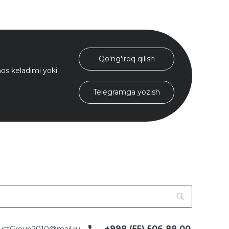
Qo'ng'iroq qilish
s keladimi yoki
Telegramga yozish
+998 (55) 506 88 00
ustGroup2010@mail.ru