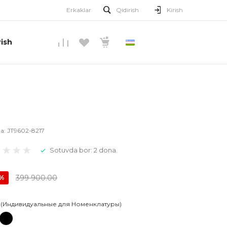
Erkaklar
Qidirish
Kirish
ish
O’ZBEKCHA
la:
JT9602-8217
Sotuvda bor: 2 dona.
399 900.00
0%
 (Индивидуальные для Номенклатуры)