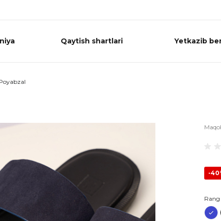
niya
Qaytish shartlari
Yetkazib ber
Poyabzal
Maqo
-4
Rang