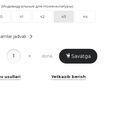
i (Индивидуальные для Номенклатуры)
40
41
42
43
44
amlar jadvali
+
dona.
Savatga
v usullari
Yetkazib berish