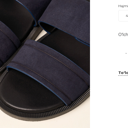
Hajm
O'lch
-
To'lo