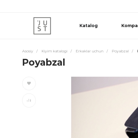
Katalog
Kompa
Asosiy
/
Kiyim katalogi
/
Erkaklar uchun
/
Poyabzal
/
Poyabzal