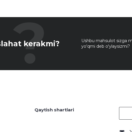
Ushbu mahsulot sizga mo
lahat kerakmi?
yo'qmi deb o'ylaysizmi?
Qaytish shartlari
J