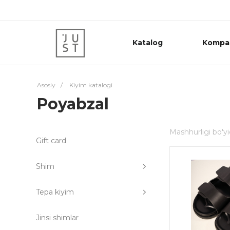
Katalog
Kompa
Asosiy
/
Kiyim katalogi
Poyabzal
Mashhurligi bo'y
Gift card
Shim
Tepa kiyim
Jinsi shimlar