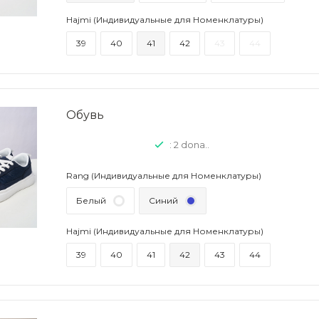
Hajmi (Индивидуальные для Номенклатуры)
39
40
41
42
43
44
Обувь
: 2 dona..
Rang (Индивидуальные для Номенклатуры)
Белый
Синий
Hajmi (Индивидуальные для Номенклатуры)
39
40
41
42
43
44