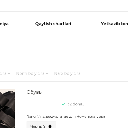
niya
Qaytish shartlari
Yetkazib ber
icha
Nomi bo'yicha
Narx bo'yicha
Обувь
: 2 dona..
Rang (Индивидуальные для Номенклатуры)
Черный