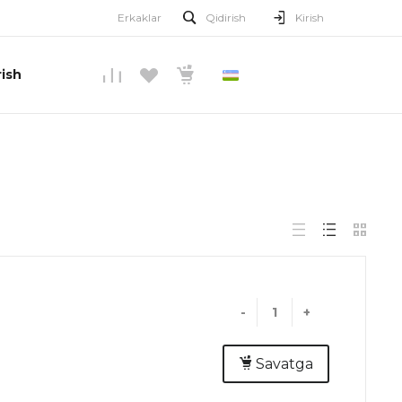
Erkaklar
Qidirish
Kirish
ish
O’ZBEKCHA
-
+
Savatga