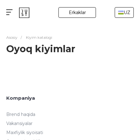
Erkaklar
UZ
Asosiy
/
Kiyim katalogi
Oyoq kiyimlar
Kompaniya
Brend haqida
Vakansiyalar
Maxfiylik siyoisati