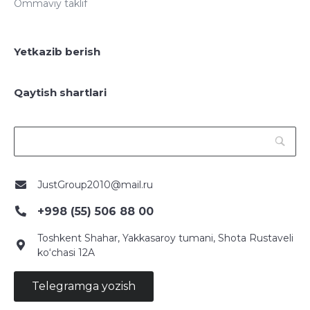
Ommaviy taklif
Yetkazib berish
Qaytish shartlari
JustGroup2010@mail.ru
+998 (55) 506 88 00
Toshkent Shahar, Yakkasaroy tumani, Shota Rustaveli
ko‘chasi 12A
Telegramga yozish