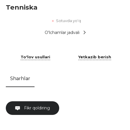
Tenniska
Sotuvda yo'q
O'lchamlar jadvali
To'lov usullari
Yetkazib berish
Sharhlar
Fikr qoldiring