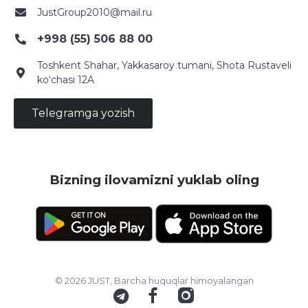
JustGroup2010@mail.ru
+998 (55) 506 88 00
Toshkent Shahar, Yakkasaroy tumani, Shota Rustaveli
ko‘chasi 12A
Telegramga yozish
Bizning ilovamizni yuklab oling
© 2026 JUST, Barcha huquqlar himoyalangan