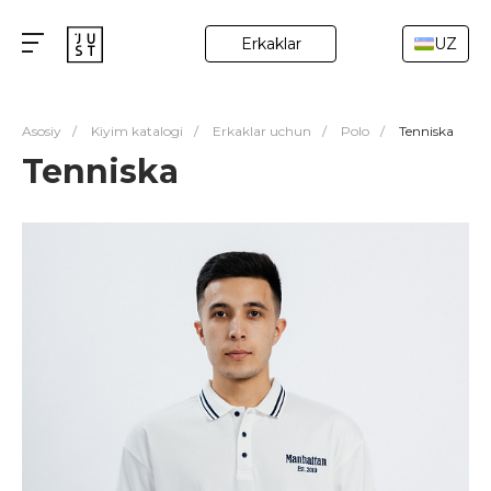
Erkaklar
UZ
Asosiy
/
Kiyim katalogi
/
Erkaklar uchun
/
Polo
/
Tenniska
Tenniska