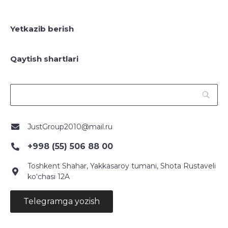
Yetkazib berish
Qaytish shartlari
JustGroup2010@mail.ru
+998 (55) 506 88 00
Toshkent Shahar, Yakkasaroy tumani, Shota Rustaveli
ko‘chasi 12A
Telegramga yozish