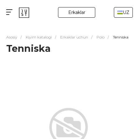
Erkaklar
UZ
Asosiy
/
Kiyim katalogi
/
Erkaklar uchun
/
Polo
/
Tenniska
Tenniska