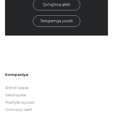
Qo'ng'iroq qilish
Telegramga yozish
Kompaniya
Brend haqida
Vakansiyalar
Maxfiylik siyoisati
Ommaviy taklif