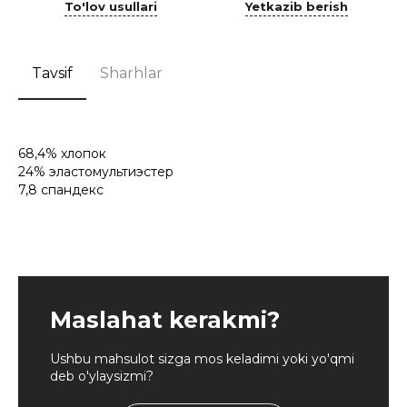
To'lov usullari
Yetkazib berish
Tavsif
Sharhlar
68,4% хлопок
24% эластомультиэстер
7,8 спандекс
Maslahat kerakmi?
Ushbu mahsulot sizga mos keladimi yoki yo'qmi
deb o'ylaysizmi?