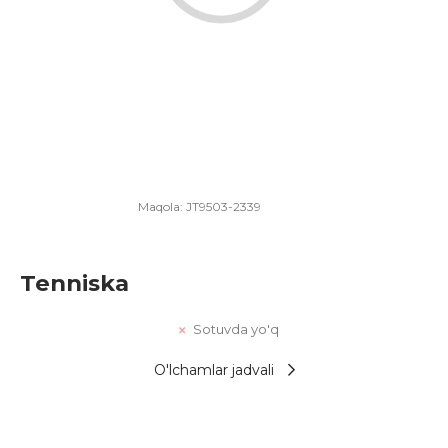
Maqola:
JT9503-2339
Tenniska
Sotuvda yo'q
O'lchamlar jadvali