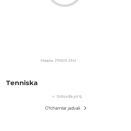
Maqola:
JT9503-2341
Tenniska
Sotuvda yo'q
O'lchamlar jadvali