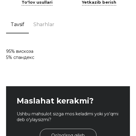
To'lov usullari
Yetkazib berish
Tavsif
Sharhlar
95% вискоза
5% спандекс
Maslahat kerakmi?
Ushbu mahsulot sizga mos keladimi yoki yo'qmi
deb o'ylaysizmi?
Qo'ng'iroq qilish