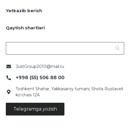
Yetkazib berish
Qaytish shartlari
JustGroup2010@mail.ru
+998 (55) 506 88 00
Toshkent Shahar, Yakkasaroy tumani, Shota Rustaveli
ko‘chasi 12A
Telegramga yozish