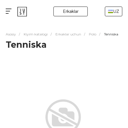
Erkaklar
UZ
Asosiy
/
Kiyim katalogi
/
Erkaklar uchun
/
Polo
/
Tenniska
Tenniska