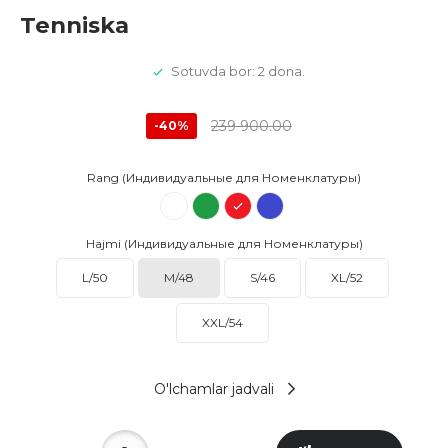
Tenniska
Sotuvda bor: 2 dona.
239 900.00
-40%
Rang (Индивидуальные для Номенклатуры)
Hajmi (Индивидуальные для Номенклатуры)
L/50
M/48
S/46
XL/52
XXL/54
O'lchamlar jadvali