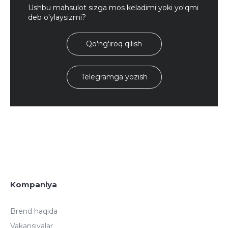
Ushbu mahsulot sizga mos keladimi yoki yo'qmi
deb o'ylaysizmi?
Qo'ng'iroq qilish
Telegramga yozish
Kompaniya
Brend haqida
Vakansiyalar