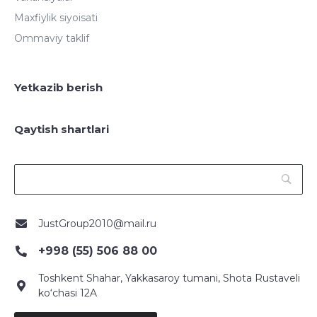
Maxfiylik siyoisati
Ommaviy taklif
Yetkazib berish
Qaytish shartlari
JustGroup2010@mail.ru
+998 (55) 506 88 00
Toshkent Shahar, Yakkasaroy tumani, Shota Rustaveli
ko‘chasi 12A