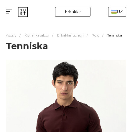
Erkaklar
UZ
Asosiy
/
Kiyim katalogi
/
Erkaklar uchun
/
Polo
/
Tenniska
Tenniska