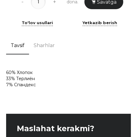
-
+
dona.
Savatga
To'lov usullari
Yetkazib berish
Tavsif
Sharhlar
60% Хлопок
33% Терлиён
7% Спандекс
Maslahat kerakmi?