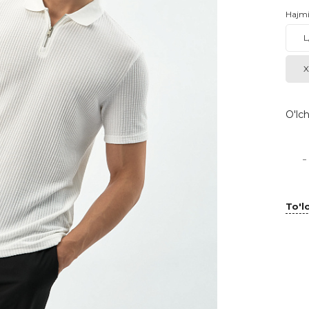
Hajm
L
X
O'lch
-
To'lo