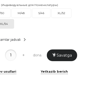
i (Индивидуальные для Номенклатуры)
/50
M/48
S/46
XL/52
XL/54
amlar jadvali
+
dona.
Savatga
v usullari
Yetkazib berish