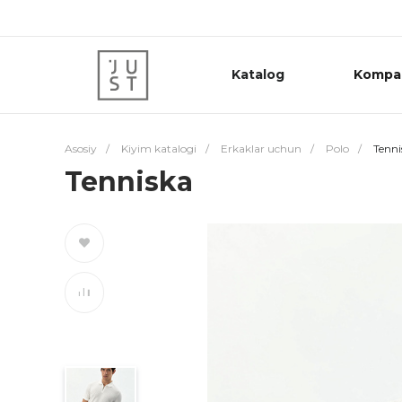
Katalog
Kompa
Asosiy
/
Kiyim katalogi
/
Erkaklar uchun
/
Polo
/
Tenni
Tenniska