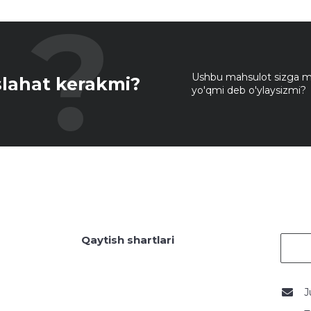
Ushbu mahsulot sizga mo
lahat kerakmi?
yo'qmi deb o'ylaysizmi?
Qaytish shartlari
J