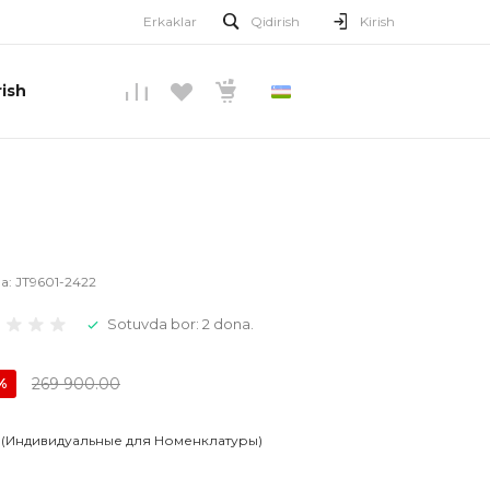
Erkaklar
Qidirish
Kirish
ish
O’ZBEKCHA
la:
JT9601-2422
Sotuvda bor: 2 dona.
269 900.00
%
 (Индивидуальные для Номенклатуры)