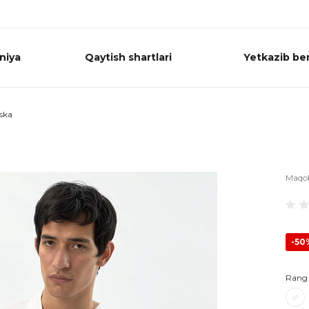
niya
Qaytish shartlari
Yetkazib ber
ska
Maqo
-50
Rang