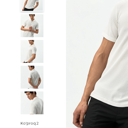
Ko'proq
2