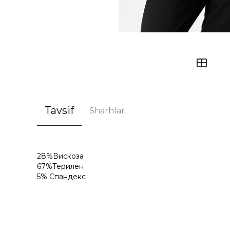
Tavsif
Sharhlar
28%Вискоза
67%Терилен
5% Спандекс