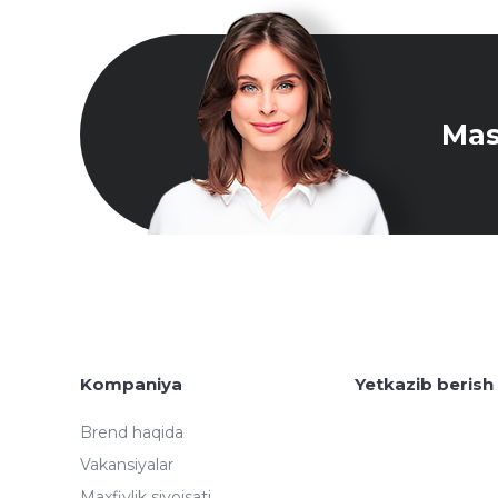
Mas
Kompaniya
Yetkazib berish
Brend haqida
Vakansiyalar
Maxfiylik siyoisati