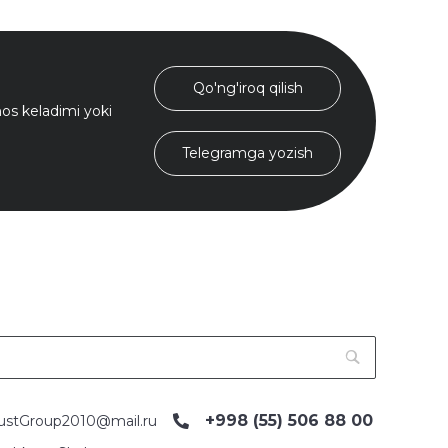
Qo'ng'iroq qilish
s keladimi yoki
Telegramga yozish
+998 (55) 506 88 00
ustGroup2010@mail.ru