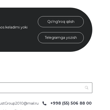
Qo'ng'iroq qilish
s keladimi yoki
Telegramga yozish
+998 (55) 506 88 00
ustGroup2010@mail.ru