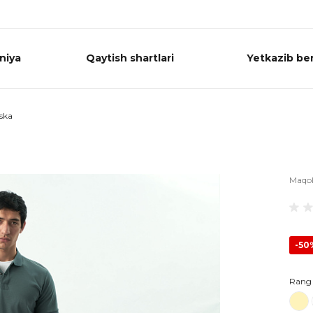
niya
Qaytish shartlari
Yetkazib ber
ska
Maqo
-50
Rang