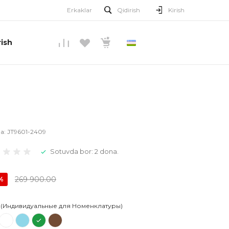
Erkaklar
Qidirish
Kirish
ish
O’ZBEKCHA
la:
JT9601-2409
Sotuvda bor: 2 dona.
269 900.00
%
 (Индивидуальные для Номенклатуры)