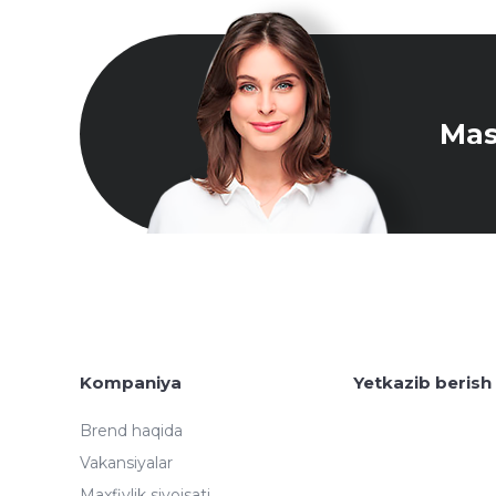
Mas
Kompaniya
Yetkazib berish
Brend haqida
Vakansiyalar
Maxfiylik siyoisati