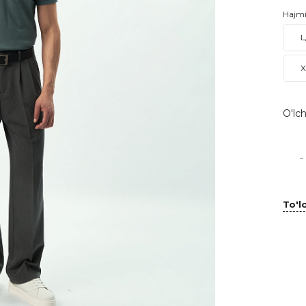
Hajm
L
X
O'lch
-
To'lo