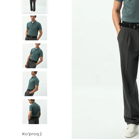
Ko'proq
2