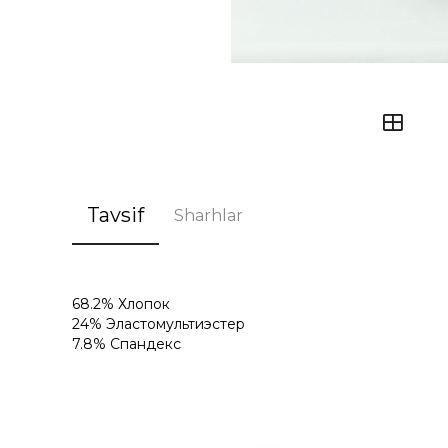
Tavsif
Sharhlar
68.2% Хлопок
24% Эластомультиэстер
7.8% Спандекс