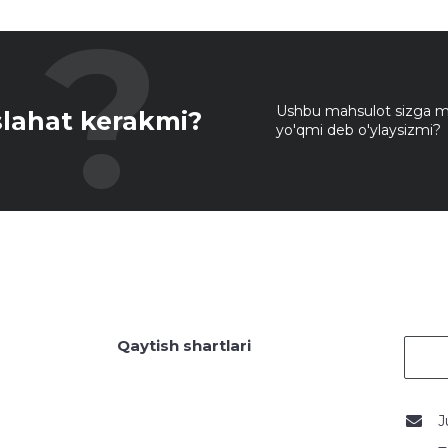
Ushbu mahsulot sizga mo
lahat kerakmi?
yo'qmi deb o'ylaysizmi?
Qaytish shartlari
J