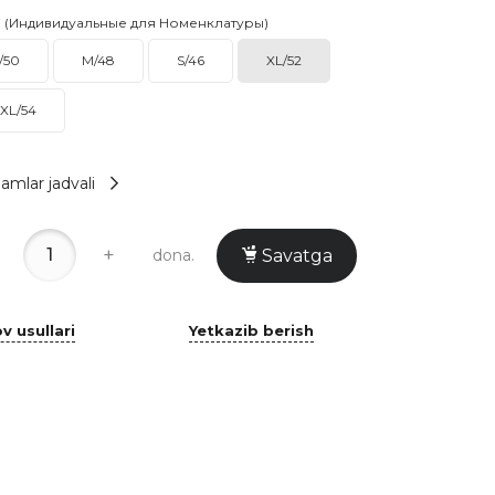
i (Индивидуальные для Номенклатуры)
/50
M/48
S/46
XL/52
XL/54
amlar jadvali
+
dona.
Savatga
v usullari
Yetkazib berish