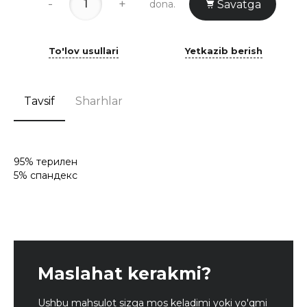
-
+
dona.
Savatga
To'lov usullari
Yetkazib berish
Tavsif
Sharhlar
95% терилен
5% спандекс
Maslahat kerakmi?
Ushbu mahsulot sizga mos keladimi yoki yo'qmi