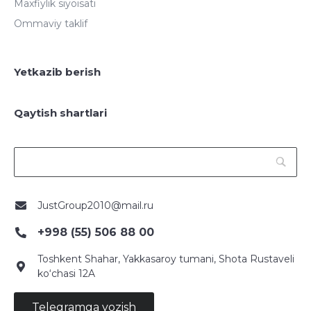
Maxfiylik siyoisati
Ommaviy taklif
Yetkazib berish
Qaytish shartlari
JustGroup2010@mail.ru
+998 (55) 506 88 00
Toshkent Shahar, Yakkasaroy tumani, Shota Rustaveli
ko‘chasi 12A
Telegramga yozish