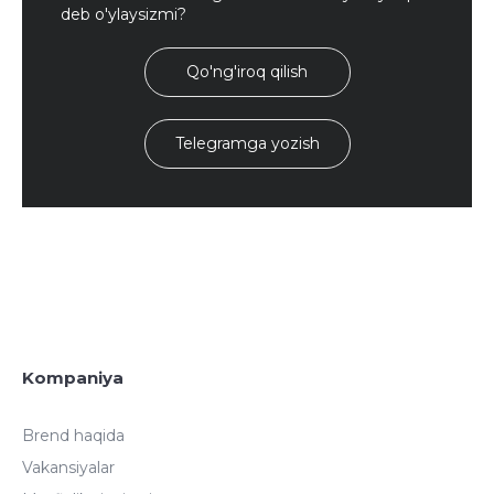
deb o'ylaysizmi?
Qo'ng'iroq qilish
Telegramga yozish
Kompaniya
Brend haqida
Vakansiyalar