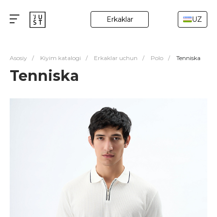
Erkaklar
UZ
Asosiy
/
Kiyim katalogi
/
Erkaklar uchun
/
Polo
/
Tenniska
Tenniska