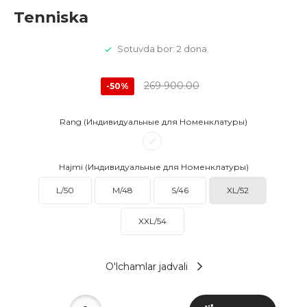
Tenniska
Sotuvda bor: 2 dona.
269 900.00
-50%
Rang (Индивидуальные для Номенклатуры)
Hajmi (Индивидуальные для Номенклатуры)
L/50
M/48
S/46
XL/52
XXL/54
O'lchamlar jadvali