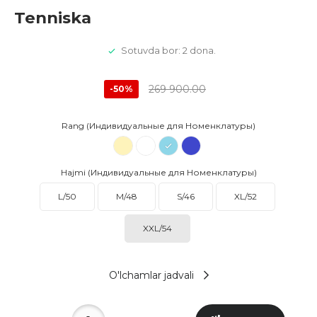
Tenniska
Sotuvda bor: 2 dona.
269 900.00
-50%
Rang (Индивидуальные для Номенклатуры)
Hajmi (Индивидуальные для Номенклатуры)
L/50
M/48
S/46
XL/52
XXL/54
O'lchamlar jadvali