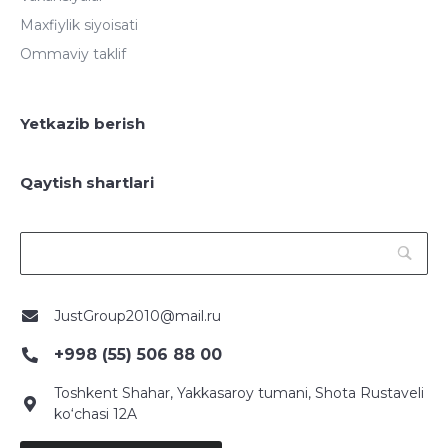
Maxfiylik siyoisati
Ommaviy taklif
Yetkazib berish
Qaytish shartlari
JustGroup2010@mail.ru
+998 (55) 506 88 00
Toshkent Shahar, Yakkasaroy tumani, Shota Rustaveli
ko‘chasi 12A