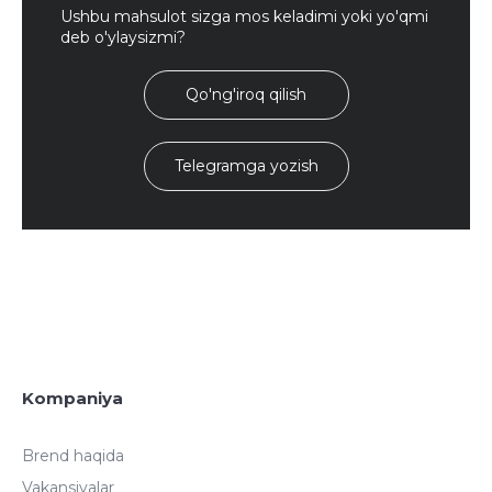
Ushbu mahsulot sizga mos keladimi yoki yo'qmi
deb o'ylaysizmi?
Qo'ng'iroq qilish
Telegramga yozish
Kompaniya
Brend haqida
Vakansiyalar