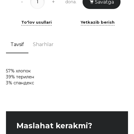
-
+
dona.
Savatga
To'lov usullari
Yetkazib berish
Tavsif
Sharhlar
57% хлопок
39% терилен
3% спандекс
Maslahat kerakmi?