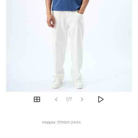
1/7
Maqola:
JT9601-2404