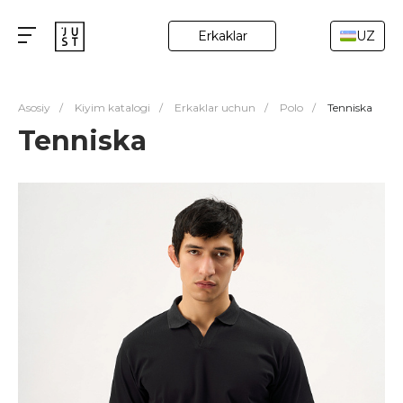
Erkaklar
UZ
Asosiy
/
Kiyim katalogi
/
Erkaklar uchun
/
Polo
/
Tenniska
Tenniska