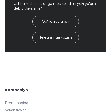
Ushbu mahsulot sizga mos keladimi yoki yo'qmi
deb o'ylaysizmi?
Qo'ng'iroq qilish
Telegramga yozish
Kompaniya
Brend haqida
Vakansiyalar