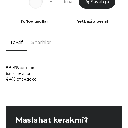
-
+
dona.
Savatga
To'lov usullari
Yetkazib berish
Tavsif
Sharhlar
88,8% хлопок
6,8% нейлон
4,4% спандекс
Maslahat kerakmi?