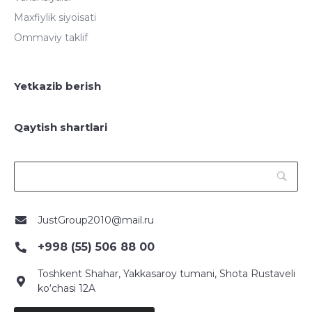
Maxfiylik siyoisati
Ommaviy taklif
Yetkazib berish
Qaytish shartlari
JustGroup2010@mail.ru
+998 (55) 506 88 00
Toshkent Shahar, Yakkasaroy tumani, Shota Rustaveli
ko‘chasi 12A