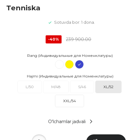
Tenniska
Sotuvda bor: 1 dona.
239 900.00
-40%
Rang (Индивидуальные для Номенклатуры)
Hajmi (Индивидуальные для Номенклатуры)
L/50
M/48
S/46
XL/52
XXL/54
O'lchamlar jadvali